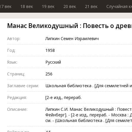
17 век
18 век
19 век
20 век
21 век
Случайная к
Манас Великодушный : Повесть о древ
Автор:
Липкин Семен Израилевич
Год:
1958
Язык:
Русский
Страниц:
256
Заглавие серии:
Школьная библиотека . [Для семилетней и
Редакция:
[2-е изд., перераб.
Описание:
Липкин С.И. Манас Великодушный : Повесть 
Фейнберг]. - [2-е изд., перераб. - Москва : Дет
см. - (Школьная библиотека . [Для семиле