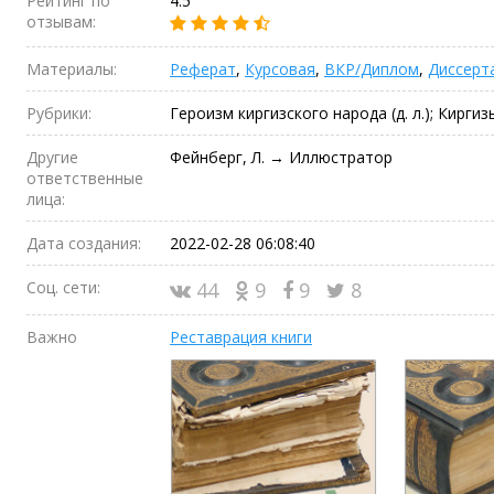
Рейтинг по
4.5
отзывам:
Материалы:
Реферат
,
Курсовая
,
ВКР/Диплом
,
Диссерт
Рубрики:
Героизм киргизского народа (д. л.); Киргизы (
Другие
Фейнберг, Л. → Иллюстратор
ответственные
лица:
Дата создания:
2022-02-28 06:08:40
Соц. сети:
44
9
9
8
Важно
Реставрация книги