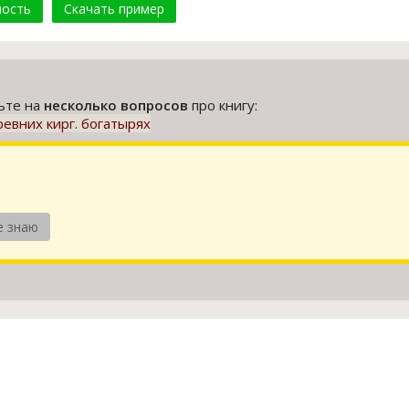
мость
Скачать пример
тьте на
несколько вопросов
про книгу:
евних кирг. богатырях
е знаю