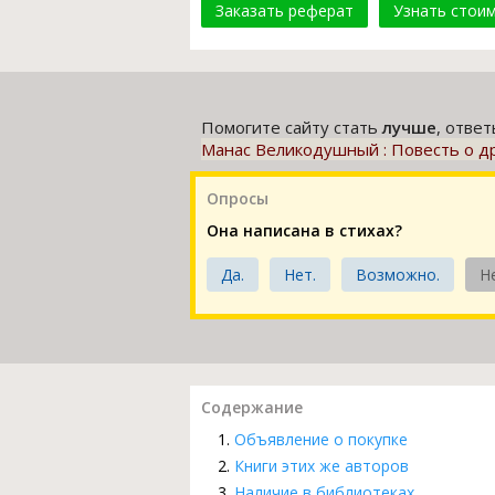
Заказать реферат
Узнать стои
Помогите сайту стать
лучше
, отве
Манас Великодушный : Повесть о др
Опросы
Она написана в стихах?
Да.
Нет.
Возможно.
Н
Содержание
Объявление о покупке
Книги этих же авторов
Наличие в библиотеках