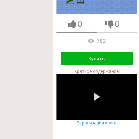
0
0
782
Купить
Краткое содержание:
Экранизация книги