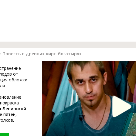
 Повесть о древних кирг. богатырях
устранение
ледов от
ация обложки
к и
тановление
 покраска
в Ленинской
е пятен,
голков,