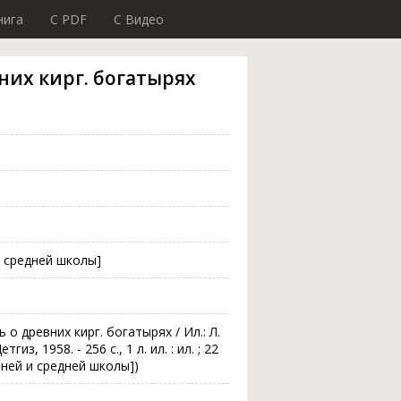
нига
C PDF
C Видео
них кирг. богатырях
 средней школы]
о древних кирг. богатырях / Ил.: Л.
гиз, 1958. - 256 с., 1 л. ил. : ил. ; 22
тней и средней школы])