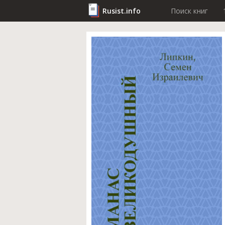
Rusist.info
Поиск книг