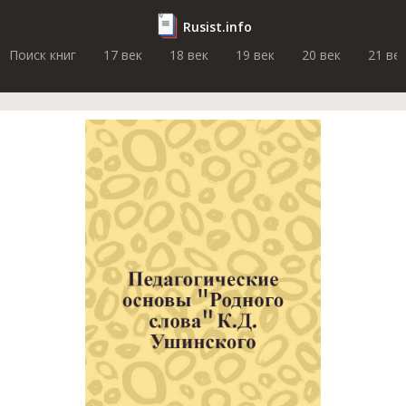
Rusist.info
Поиск книг
17 век
18 век
19 век
20 век
21 ве