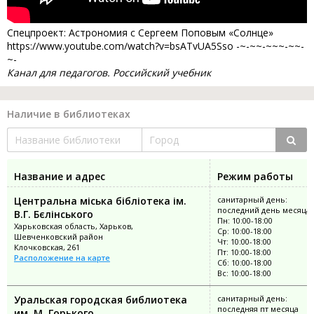
Спецпроект: Астрономия с Сергеем Поповым «Солнце»
https://www.youtube.com/watch?v=bsATvUA5Sso -~-~~-~~~-~~-
~-
Канал для педагогов. Российский учебник
Наличие в библиотеках
Название и адрес
Режим работы
Центральна міська бібліотека ім.
санитарный день:
последний день месяца
В.Г. Бєлінського
Пн: 10:00-18:00
Харьковская область, Харьков,
Ср: 10:00-18:00
Шевченковский район
Чт: 10:00-18:00
Клочковская, 261
Пт: 10:00-18:00
Расположение на карте
Сб: 10:00-18:00
Вс: 10:00-18:00
Уральская городская библиотека
санитарный день:
последняя пт месяца
им. М. Горького