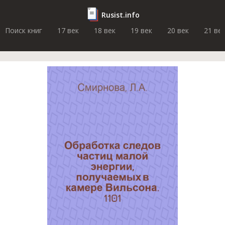
Rusist.info
Поиск книг
17 век
18 век
19 век
20 век
21 ве