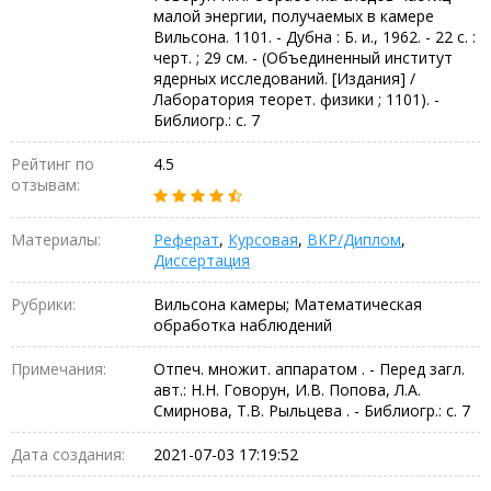
малой энергии, получаемых в камере
Вильсона. 1101. - Дубна : Б. и., 1962. - 22 с. :
черт. ; 29 см. - (Объединенный институт
ядерных исследований. [Издания] /
Лаборатория теорет. физики ; 1101). -
Библиогр.: с. 7
Рейтинг по
4.5
отзывам:
Материалы:
Реферат
,
Курсовая
,
ВКР/Диплом
,
Диссертация
Рубрики:
Вильсона камеры; Математическая
обработка наблюдений
Примечания:
Отпеч. множит. аппаратом . - Перед загл.
авт.: Н.Н. Говорун, И.В. Попова, Л.А.
Смирнова, Т.В. Рыльцева . - Библиогр.: с. 7
Дата создания:
2021-07-03 17:19:52