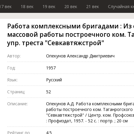
17 век
18 век
19 век
20 век
21 век
Случайная к
Работа комплексными бригадами : Из 
массовой работы построечного ком. Та
упр. треста "Севкавтяжстрой"
Автор:
Опекунов Александр Дмитриевич
Год:
1957
Язык:
Русский
Страниц:
52
Описание:
Опекунов А.Д. Работа комплексными брига
работы построечного ком. Таганрогского с
"Севкавтяжстрой" / Центр. ком. Профсоюз
: Профиздат, 1957. - 52 с. : портр. ; 20 см
Рейтинг по
4.5