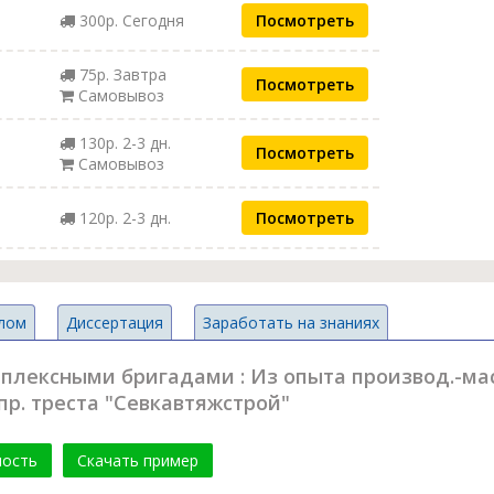
300р. Сегодня
Посмотреть
75р. Завтра
Посмотреть
Самовывоз
130р. 2-3 дн.
Посмотреть
Самовывоз
120р. 2-3 дн.
Посмотреть
лом
Диссертация
Заработать на знаниях
мплексными бригадами : Из опыта производ.-ма
упр. треста "Севкавтяжстрой"
мость
Скачать пример