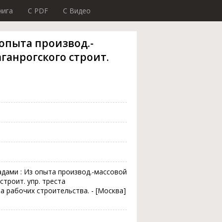
нига
C PDF
C Видео
опыта производ.-
ганрогского строит.
дами : Из опыта производ.-массовой
троит. упр. треста
а рабочих строительства. - [Москва]