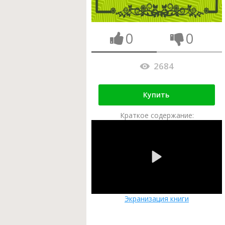
0
0
2684
Купить
Краткое содержание:
Экранизация книги