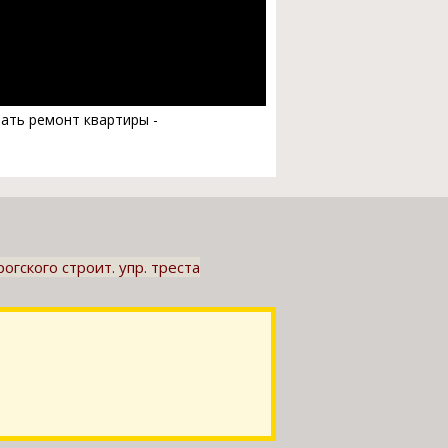
азать ремонт квартиры -
гского строит. упр. треста