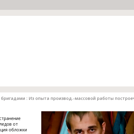
бригадами : Из опыта производ.-массовой работы построеч
устранение
ледов от
ация обложки