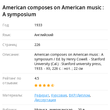
American composes on American music :
A symposium
Год:
1933
Язык:
Английский
Страниц:
226
Описание:
American composes on American music : A
symposium / Ed. by Henry Cowell. - Stanford
University (Cal.) : Stanford university press,
1933. - XII, 226 с. : нот. ; 22 см
Рейтинг по
4.5
отзывам:
Материалы:
Реферат
,
Курсовая
,
ВКР/Диплом
,
Диссертация
Рубрики:
Музыка, американская → 20 в.