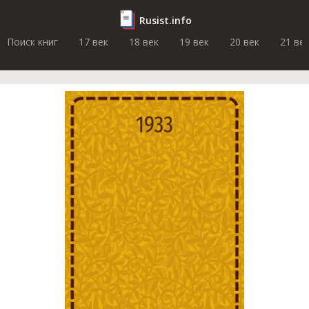
Rusist.info
Поиск книг
17 век
18 век
19 век
20 век
21 ве