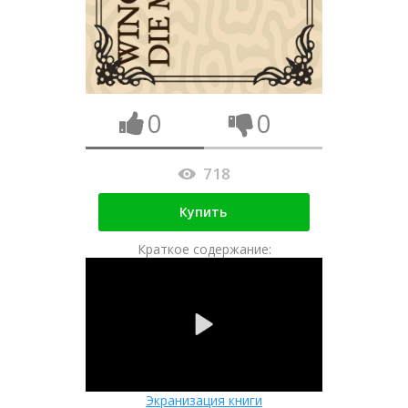
0
0
718
Купить
Краткое содержание:
Экранизация книги