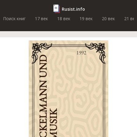
Rusist.info
Поиск книг
17 век
18 век
19 век
20 век
21 ве