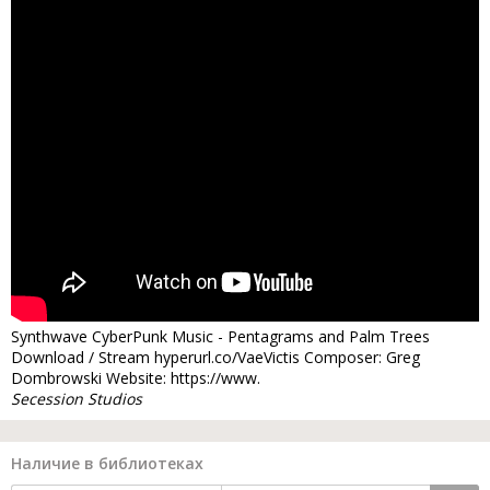
Synthwave CyberPunk Music - Pentagrams and Palm Trees
Download / Stream hyperurl.co/VaeVictis Composer: Greg
Dombrowski Website: https://www.
Secession Studios
Наличие в библиотеках