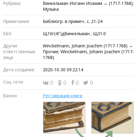
Рубрики:
Винкельман Иоганн Иоахим → (1717-1768);
Музыка
Примечания:
Библиогр. в примеч.: с. 21-24
ББК:
Щ10г(4Г)дВинкельман ; Щ31.0
Другие
Winckelmann, Johann Joachim (1717-1768) →
ответственные
Прочие; Winckelmann, Johann Joachim (1717-
лица:
1768)
Дата создания:
2020-10-30 09:22:14
Соц. сети:
0
0
0
0
Важно
Реставрация книги