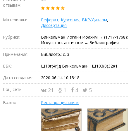
отзывам:
Материалы:
Реферат
,
Курсовая
,
ВКР/Диплом
,
Диссертация
Рубрики:
Винкельман Иоганн Иоахим → (1717-1768);
Искусство, античное → Библиография
Примечания:
Библиогр.: с. 3
ББК:
Щ10г(4г)д Винкельманн ; Щ103(0)32я1
Дата создания:
2020-06-14 10:18:18
Соц. сети:
21
1
4
5
Важно
Реставрация книги