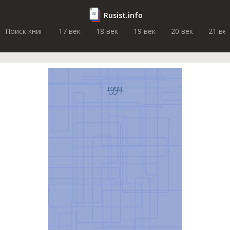
Rusist.info
Поиск книг
17 век
18 век
19 век
20 век
21 ве