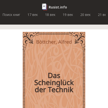
Rusist.info
Поиск книг
17 век
18 век
19 век
20 век
21 ве