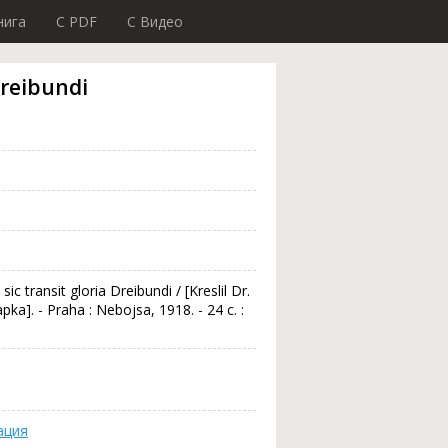
нига
C PDF
C Видео
Dreibundi
 transit gloria Dreibundi / [Kreslil Dr.
pka]. - Praha : Nebojsa, 1918. - 24 с. :
ация