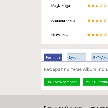
Magic-kniga
Альпина книги
Искусница
Реферат
Курсовая
ВКР/Дип
Реферат по теме Album monarc
Заказать реферат
Узнать стои
Помогите сайту стать
лучше
, отве