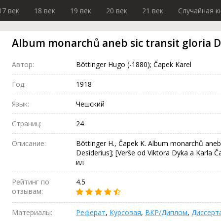
17 век
18 век
19 век
20 век
21 век
Случайная к
Album monarchů aneb sic transit gloria 
Автор:
Böttinger Hugo (-1880); Čapek Karel
Год:
1918
Язык:
Чешский
Страниц:
24
Описание:
Böttinger H., Čapek K. Album monarchů aneb sic
Desiderius]; [Verše od Viktora Dyka a Karla Ča
ил
Рейтинг по
4.5
отзывам:
Материалы:
Реферат
,
Курсовая
,
ВКР/Диплом
,
Диссерт