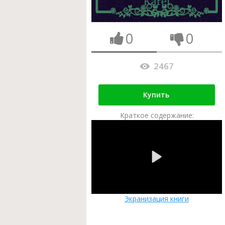
0
0
2467
Купить
Краткое содержание:
Экранизация книги