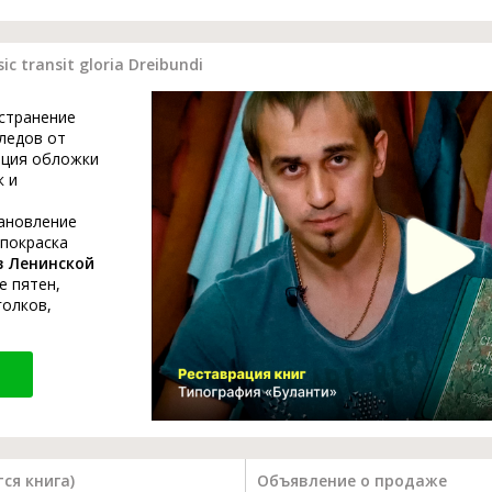
 transit gloria Dreibundi
устранение
ледов от
ация обложки
к и
тановление
 покраска
в Ленинской
е пятен,
голков,
ся книга)
Объявление о продаже