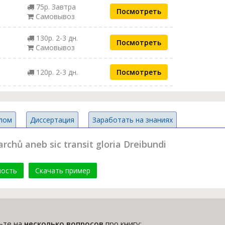
75р. Завтра
Посмотреть
Самовывоз
130р. 2-3 дн.
Посмотреть
Самовывоз
120р. 2-3 дн.
Посмотреть
лом
Диссертация
Заработать на знаниях
hů aneb sic transit gloria Dreibundi
мость
Скачать пример
тьте на
несколько вопросов
про книгу: