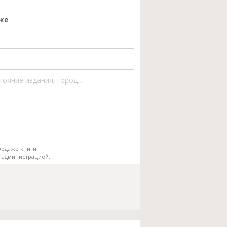
же
одаже книги.
 администрацией.