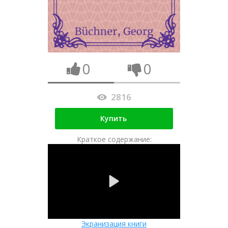
0
0
2816
Купить
Краткое содержание:
Экранизация книги