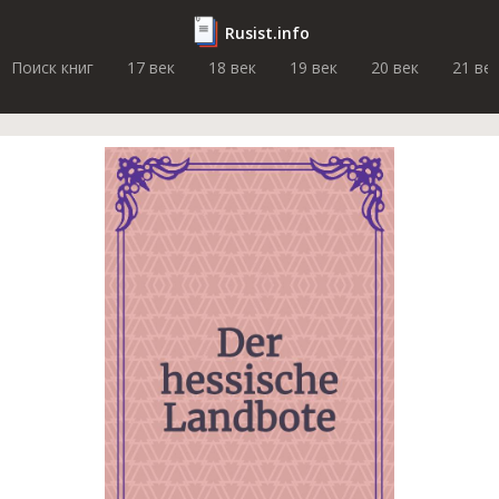
Rusist.info
Поиск книг
17 век
18 век
19 век
20 век
21 ве