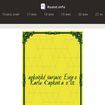
Rusist.info
Поиск книг
17 век
18 век
19 век
20 век
21 ве