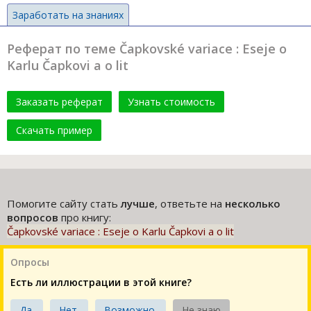
Заработать на знаниях
Реферат по теме Čapkovské variace : Eseje o
Karlu Čapkovi a o lit
Заказать реферат
Узнать стоимость
Скачать пример
Помогите сайту стать
лучше
, ответьте на
несколько
вопросов
про книгу:
Čapkovské variace : Eseje o Karlu Čapkovi a o lit
Опросы
Есть ли иллюстрации в этой книге?
Да.
Нет.
Возможно.
Не знаю