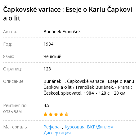
Čapkovské variace : Eseje o Karlu Čapkovi
a o lit
Автор:
Buriánek František
Год:
1984
Язык:
Чешский
Страниц:
128
Описание:
Buriánek F. Čapkovské variace : Eseje o Karlu
Čapkovi a o lit / František Buriánek. - Praha :
Českosl. spisovatel, 1984. - 128 с. ; 20 см
Рейтинг по
4.5
отзывам:
Материалы:
Реферат
,
Курсовая
,
ВКР/Диплом
,
Диссертация