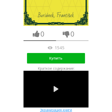
0
0
1545
Купить
Краткое содержание:
Экранизация книги