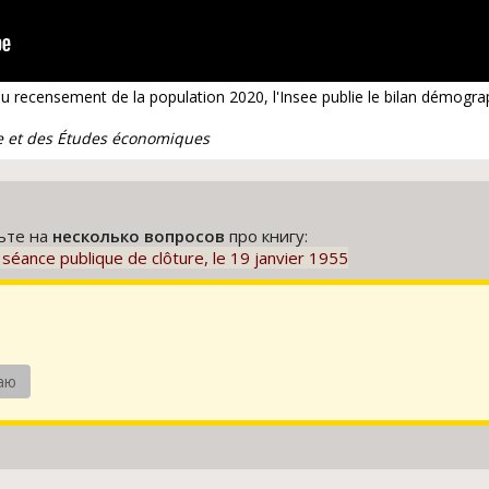
du recensement de la population 2020, l'Insee publie le bilan démogra
que et des Études économiques
тьте на
несколько вопросов
про книгу:
séance publique de clôture, le 19 janvier 1955
аю