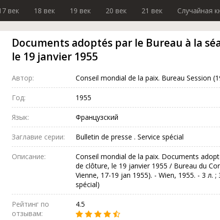
17 век
18 век
19 век
20 век
21 век
Случайная к
Documents adoptés par le Bureau à la séa
le 19 janvier 1955
Автор:
Conseil mondial de la paix. Bureau Session (
Год:
1955
Язык:
Французский
Заглавие серии:
Bulletin de presse . Service spécial
Описание:
Conseil mondial de la paix. Documents adopté
de clôture, le 19 janvier 1955 / Bureau du Con
Vienne, 17-19 jan 1955). - Wien, 1955. - 3 л. ; 
spécial)
Рейтинг по
4.5
отзывам: