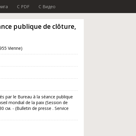
нига
C PDF
C Видео
nce publique de clôture,
1955 Vienne)
s par le Bureau à la séance publique
seil mondial de la paix (Session de
30 см. - (Bulletin de presse . Service