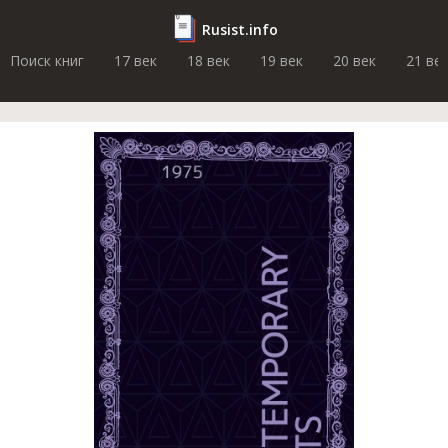
Rusist.info
Поиск книг
17 век
18 век
19 век
20 век
21 ве