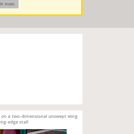
Не знаю
ts on a two-dimensional unswept wing
ing-edge stall