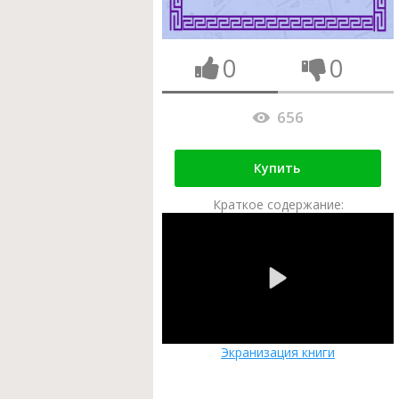
0
0
656
Купить
Краткое содержание:
Экранизация книги