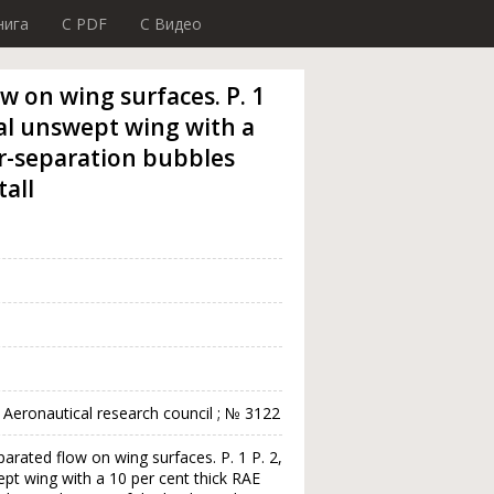
нига
C PDF
C Видео
w on wing surfaces. P. 1
al unswept wing with a
ar-separation bubbles
all
 Aeronautical research council ; № 3122
parated flow on wing surfaces. P. 1 P. 2,
t wing with a 10 per cent thick RAE