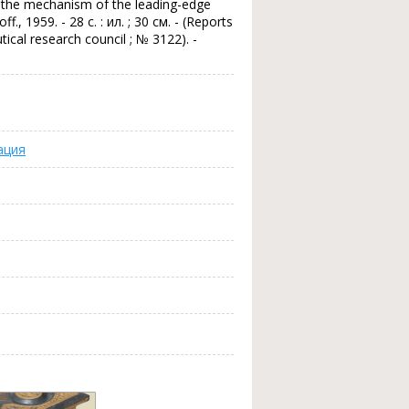
 the mechanism of the leading-edge
off., 1959. - 28 с. : ил. ; 30 см. - (Reports
ical research council ; № 3122). -
ация