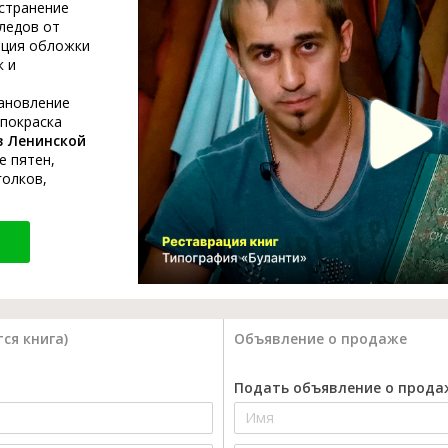
устранение
ледов от
ация обложки
к и
тановление
 покраска
в Ленинской
е пятен,
голков,
ся книга)
Объявление о продаже
Подать объявление о прода