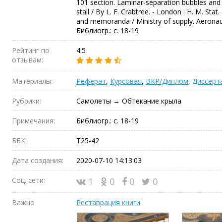
101 section. Laminar-separation bubbles and
stall / By L. F. Crabtree. - London : H. M. Stat. 
and memoranda / Ministry of supply. Aeronaut
Библиогр.: с. 18-19
Рейтинг по
4.5
отзывам:
Материалы:
Реферат
,
Курсовая
,
ВКР/Диплом
,
Диссерт
Рубрики:
Самолеты → Обтекание крыла
Примечания:
Библиогр.: с. 18-19
ББК:
Т25-42
Дата создания:
2020-07-10 14:13:03
Соц. сети:
1
0
0
0
Важно
Реставрация книги