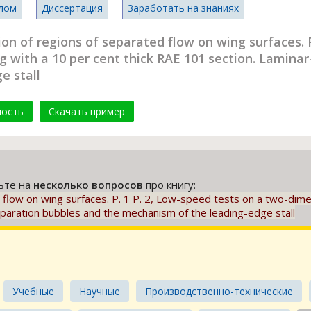
лом
Диссертация
Заработать на знаниях
 of regions of separated flow on wing surfaces. P.
with a 10 per cent thick RAE 101 section. Laminar
e stall
мость
Скачать пример
тьте на
несколько вопросов
про книгу:
 flow on wing surfaces. P. 1 P. 2, Low-speed tests on a two-dim
eparation bubbles and the mechanism of the leading-edge stall
Учебные
Научные
Производственно-технические