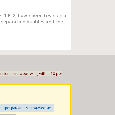
 1 P. 2, Low-speed tests on a
-separation bubbles and the
ensional unswept wing with a 10 per
Программно-методические