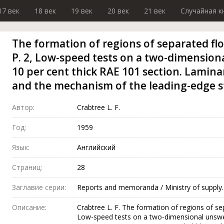
17 век
18 век
19 век
20 век
21 век
Случайная к
The formation of regions of separated flo
P. 2, Low-speed tests on a two-dimension
10 per cent thick RAE 101 section. Lamin
and the mechanism of the leading-edge st
Автор:
Crabtree L. F.
Год:
1959
Язык:
Английский
Страниц:
28
Заглавие серии:
Reports and memoranda / Ministry of supply.
Описание:
Crabtree L. F. The formation of regions of se
Low-speed tests on a two-dimensional unswep