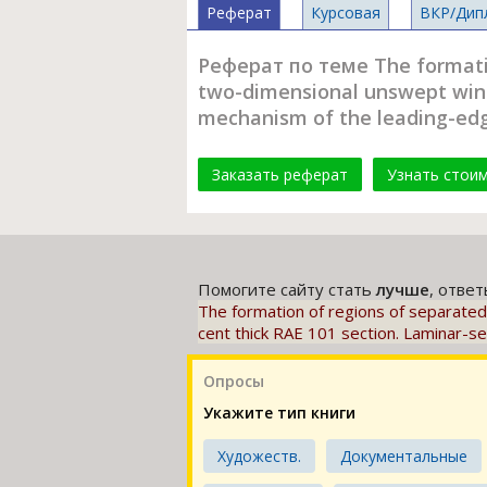
Реферат
Курсовая
ВКР/Дип
Реферат по теме The formation
two-dimensional unswept wing 
mechanism of the leading-edg
Заказать реферат
Узнать стои
Помогите сайту стать
лучше
, отве
The formation of regions of separated
cent thick RAE 101 section. Laminar-s
Опросы
Укажите тип книги
Художеств.
Документальные