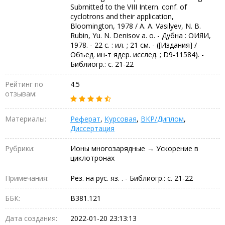
Submitted to the VIII Intern. conf. of
cyclotrons and their application,
Bloomington, 1978 / A. A. Vasilyev, N. B.
Rubin, Yu. N. Denisov a. o. - Дубна : ОИЯИ,
1978. - 22 с. : ил. ; 21 см. - ([Издания] /
Объед. ин-т ядер. исслед. ; D9-11584). -
Библиогр.: с. 21-22
Рейтинг по
4.5
отзывам:
Материалы:
Реферат
,
Курсовая
,
ВКР/Диплом
,
Диссертация
Рубрики:
Ионы многозарядные → Ускорение в
циклотронах
Примечания:
Рез. на рус. яз. . - Библиогр.: с. 21-22
ББК:
В381.121
Дата создания:
2022-01-20 23:13:13