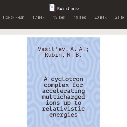
Rusist.info
Поиск книг
17 век
18 век
19 век
20 век
21 ве