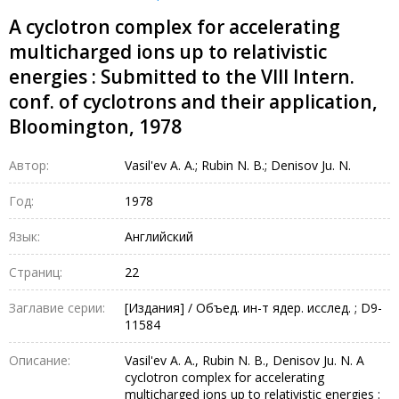
A cyclotron complex for accelerating
multicharged ions up to relativistic
energies : Submitted to the VIII Intern.
conf. of cyclotrons and their application,
Bloomington, 1978
Автор:
Vasil'ev A. A.; Rubin N. B.; Denisov Ju. N.
Год:
1978
Язык:
Английский
Страниц:
22
Заглавие серии:
[Издания] / Объед. ин-т ядер. исслед. ; D9-
11584
Описание:
Vasil'ev A. A., Rubin N. B., Denisov Ju. N. A
cyclotron complex for accelerating
multicharged ions up to relativistic energies :