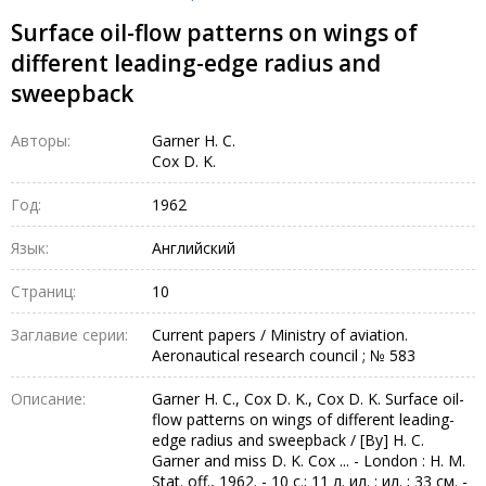
Surface oil-flow patterns on wings of
different leading-edge radius and
sweepback
Авторы:
Garner H. C.
Cox D. K.
Год:
1962
Язык:
Английский
Страниц:
10
Заглавие серии:
Current papers / Ministry of aviation.
Aeronautical research council ; № 583
Описание:
Garner H. C., Cox D. K., Cox D. K. Surface oil-
flow patterns on wings of different leading-
edge radius and sweepback / [By] H. C.
Garner and miss D. K. Cox ... - London : H. M.
Stat. off., 1962. - 10 с.; 11 л. ил. : ил. ; 33 см. -