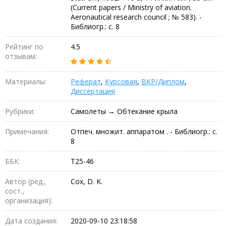
(Current papers / Ministry of aviation.
Aeronautical research council ; № 583). -
Библиогр.: с. 8
Рейтинг по
4.5
отзывам:
Материалы:
Реферат
,
Курсовая
,
ВКР/Диплом
,
Диссертация
Рубрики:
Самолеты → Обтекание крыла
Примечания:
Отпеч. множит. аппаратом . - Библиогр.: с.
8
ББК:
Т25-46
Автор (ред.,
Cox, D. K.
сост.,
организация):
Дата создания:
2020-09-10 23:18:58