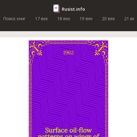
Rusist.info
Поиск книг
17 век
18 век
19 век
20 век
21 ве