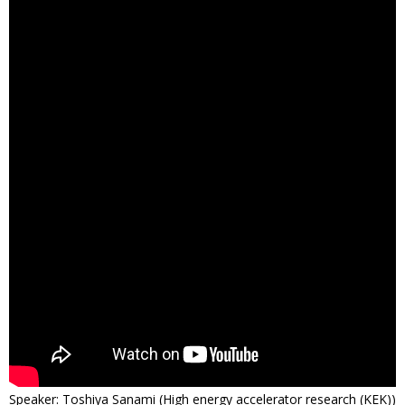
Speaker: Toshiya Sanami (High energy accelerator research (KEK))