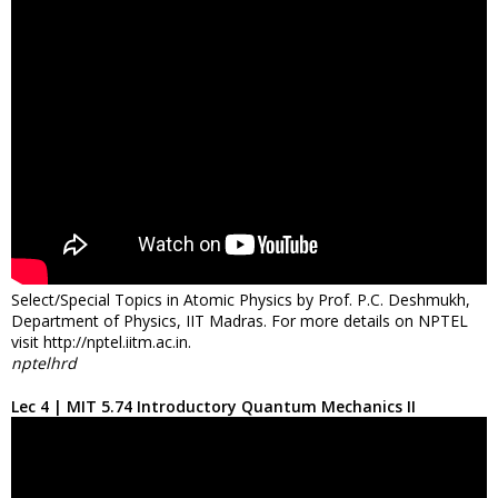
Select/Special Topics in Atomic Physics by Prof. P.C. Deshmukh,
Department of Physics, IIT Madras. For more details on NPTEL
visit http://nptel.iitm.ac.in.
nptelhrd
Lec 4 | MIT 5.74 Introductory Quantum Mechanics II