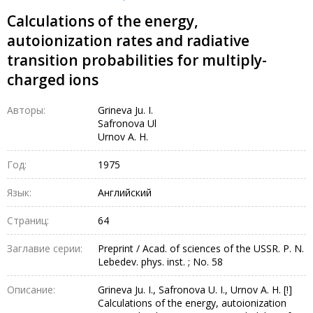
Calculations of the energy,
autoionization rates and radiative
transition probabilities for multiply-
charged ions
Авторы:
Grineva Ju. I.
Safronova Ul
Urnov A. H.
Год:
1975
Язык:
Английский
Страниц:
64
Заглавие серии:
Preprint / Acad. of sciences of the USSR. P. N.
Lebedev. phys. inst. ; No. 58
Описание:
Grineva Ju. I., Safronova U. I., Urnov A. H. [!]
Calculations of the energy, autoionization