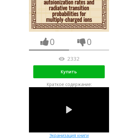
0
0
2332
Купить
Краткое содержание:
Экранизация книги