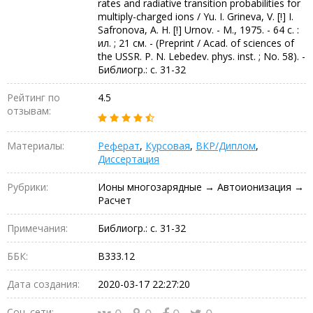
rates and radiative transition probabilities for
multiply-charged ions / Yu. I. Grineva, V. [!] I.
Safronova, A. H. [!] Urnov. - M., 1975. - 64 с. :
ил. ; 21 см. - (Preprint / Acad. of sciences of
the USSR. P. N. Lebedev. phys. inst. ; No. 58). -
Библиогр.: с. 31-32
Рейтинг по
4.5
отзывам:
Материалы:
Реферат
,
Курсовая
,
ВКР/Диплом
,
Диссертация
Рубрики:
Ионы многозарядные → Автоионизация →
Расчет
Примечания:
Библиогр.: с. 31-32
ББК:
В333.12
Дата создания:
2020-03-17 22:27:20
Соц. сети: