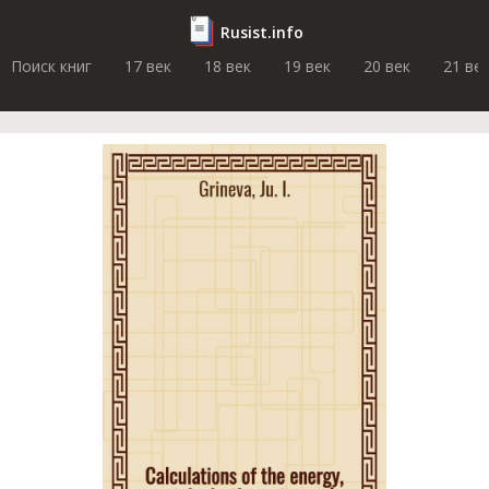
Rusist.info
Поиск книг
17 век
18 век
19 век
20 век
21 ве