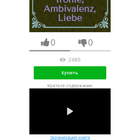
0
0
2489
Купить
Краткое содержание:
Экранизация книги