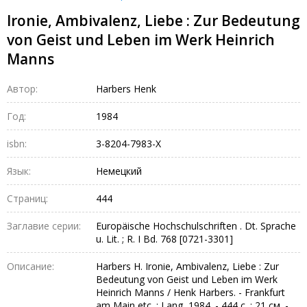
Ironie, Ambivalenz, Liebe : Zur Bedeutung
von Geist und Leben im Werk Heinrich
Manns
Автор:
Harbers Henk
Год:
1984
isbn:
3-8204-7983-X
Язык:
Немецкий
Страниц:
444
Заглавие серии:
Europäische Hochschulschriften . Dt. Sprache
u. Lit. ; R. I Bd. 768 [0721-3301]
Описание:
Harbers H. Ironie, Ambivalenz, Liebe : Zur
Bedeutung von Geist und Leben im Werk
Heinrich Manns / Henk Harbers. - Frankfurt
am Main etc. : Lang, 1984. - 444 с. ; 21 см. -