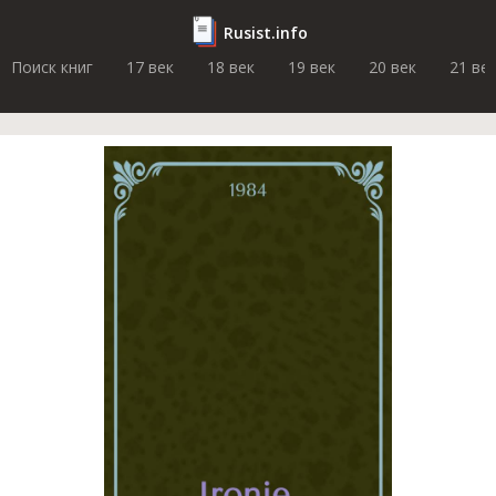
Rusist.info
Поиск книг
17 век
18 век
19 век
20 век
21 ве