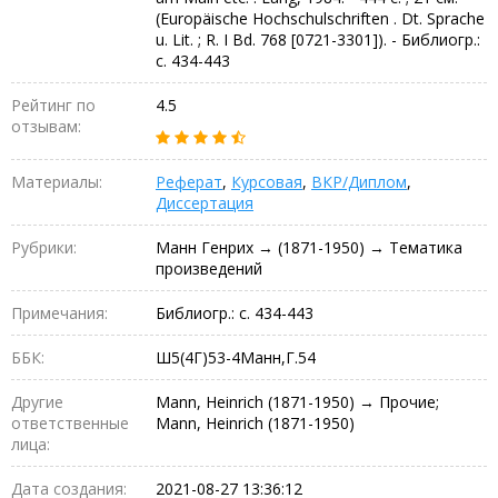
(Europäische Hochschulschriften . Dt. Sprache
u. Lit. ; R. I Bd. 768 [0721-3301]). - Библиогр.:
с. 434-443
Рейтинг по
4.5
отзывам:
Материалы:
Реферат
,
Курсовая
,
ВКР/Диплом
,
Диссертация
Рубрики:
Манн Генрих → (1871-1950) → Тематика
произведений
Примечания:
Библиогр.: с. 434-443
ББК:
Ш5(4Г)53-4Манн,Г.54
Другие
Mann, Heinrich (1871-1950) → Прочие;
ответственные
Mann, Heinrich (1871-1950)
лица:
Дата создания:
2021-08-27 13:36:12