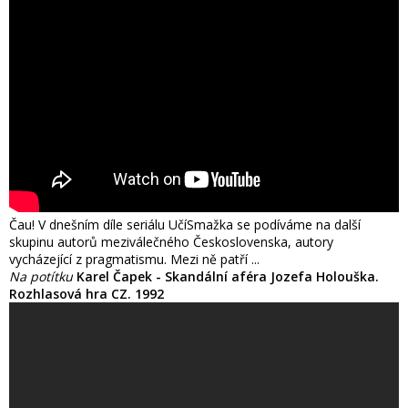
Čau! V dnešním díle seriálu UčíSmažka se podíváme na další
skupinu autorů meziválečného Československa, autory
vycházející z pragmatismu. Mezi ně patří ...
Na potítku
Karel Čapek - Skandální aféra Jozefa Holouška.
Rozhlasová hra CZ. 1992