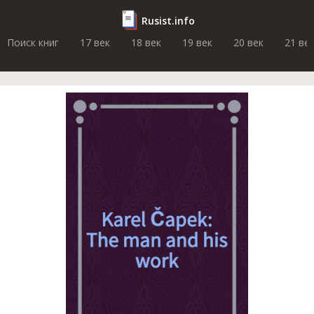
Rusist.info
Поиск книг
17 век
18 век
19 век
20 век
21 ве