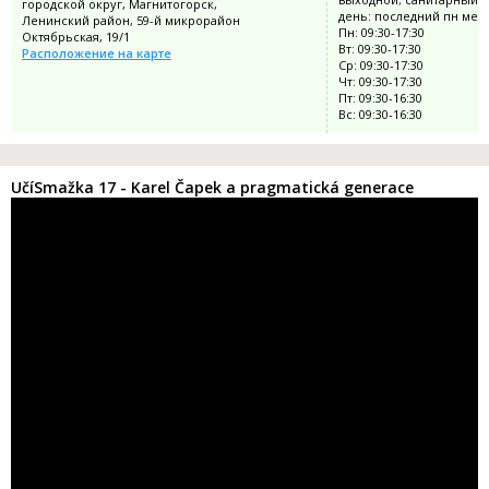
городской округ, Магнитогорск,
день: последний пн мес
Ленинский район, 59-й микрорайон
Пн: 09:30-17:30
Октябрьская, 19/1
Вт: 09:30-17:30
Расположение на карте
Ср: 09:30-17:30
Чт: 09:30-17:30
Пт: 09:30-16:30
Вс: 09:30-16:30
UčíSmažka 17 - Karel Čapek a pragmatická generace