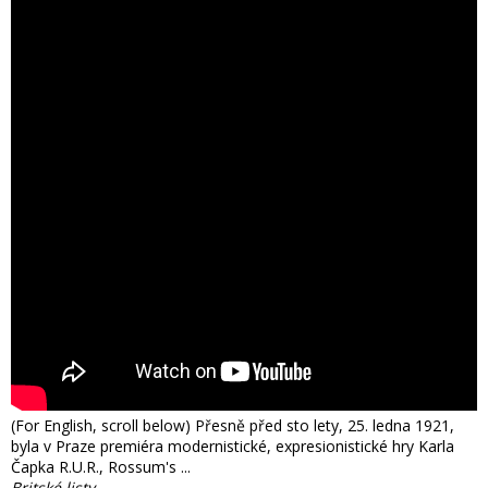
(For English, scroll below) Přesně před sto lety, 25. ledna 1921,
byla v Praze premiéra modernistické, expresionistické hry Karla
Čapka R.U.R., Rossum's ...
Britské listy