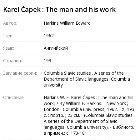
Karel Čapek : The man and his work
Автор:
Harkins William Edward
Год:
1962
Язык:
Английский
Страниц:
193
Заглавие серии:
Columbia Slavic studies . A series of the
Department of Slavic languages, Columbia
university
Описание:
Harkins W. E. Karel Čapek : [The man and his
work] / By William E. Harkins. - New York ;
London : Columbia univ. press, 1962. - X, 193
с. : портр. ; 23 см. - (Columbia Slavic studies .
A series of the Department of Slavic
languages, Columbia university). - Библиогр.
в примеч.: с. 173-181