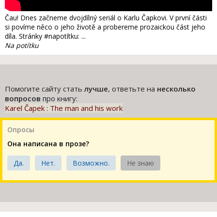
Čau! Dnes začneme dvojdílný seriál o Karlu Čapkovi. V první části
si povíme něco o jeho životě a probereme prozaickou část jeho
díla. Stránky #napotítku: ...
Na potítku
Помогите сайту стать
лучше
, ответьте на
несколько
вопросов
про книгу:
Karel Čapek : The man and his work
Опросы
Она написана в прозе?
Да.
Нет.
Возможно.
Не знаю