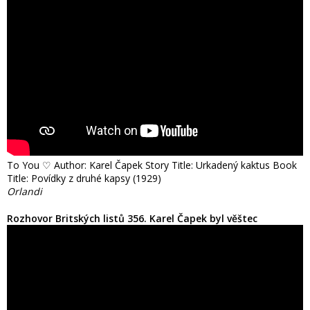
To You ♡ Author: Karel Čapek Story Title: Urkadený kaktus Book
Title: Povídky z druhé kapsy (1929)
Orlandi
Rozhovor Britských listů 356. Karel Čapek byl věštec