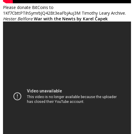
Please donate BitCoins to
1Kf7CbttPTihSymrbJQ42Bt3eaFbjAuj3M Timothy Leary Archive.
Hester Belfiore
War with the Newts by Karel Čapek