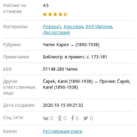
Рейтинг по
4.5
отзывам:
Материалы:
Реферат
,
Курсовая
,
ВКР/Диплом
,
Диссертация
Рубрики:
Чапек Карел → (1890-1938)
Примечания:
Библиогр. в примеч.: с. 173-181
ББК:
Л1148-280 Чапек
Другие
Čapek, Karel (1890-1938) → Прочие; Čapek,
ответственные
Karel (1890-1938)
лица:
Дата создания:
2020-10-15 09:21:32
Соц. сети:
0
0
0
0
Важно
Реставрация книги