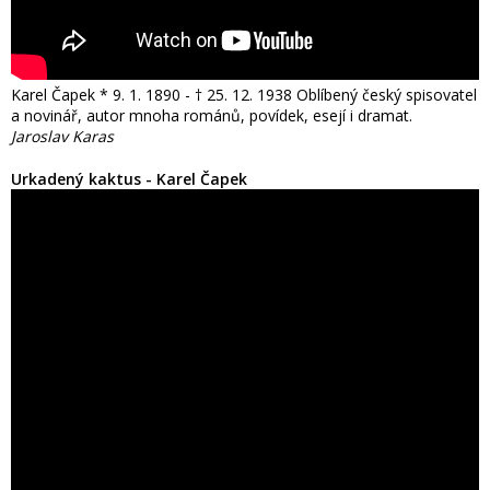
Karel Čapek * 9. 1. 1890 - † 25. 12. 1938 Oblíbený český spisovatel
a novinář, autor mnoha románů, povídek, esejí i dramat.
Jaroslav Karas
Urkadený kaktus - Karel Čapek