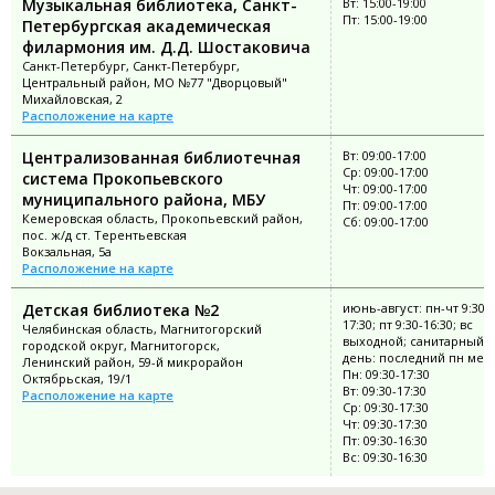
Музыкальная библиотека, Санкт-
Вт: 15:00-19:00
Пт: 15:00-19:00
Петербургская академическая
филармония им. Д.Д. Шостаковича
Санкт-Петербург, Санкт-Петербург,
Центральный район, МО №77 "Дворцовый"
Михайловская, 2
Расположение на карте
Централизованная библиотечная
Вт: 09:00-17:00
Ср: 09:00-17:00
система Прокопьевского
Чт: 09:00-17:00
муниципального района, МБУ
Пт: 09:00-17:00
Кемеровская область, Прокопьевский район,
Сб: 09:00-17:00
пос. ж/д ст. Терентьевская
Вокзальная, 5а
Расположение на карте
Детская библиотека №2
июнь-август: пн-чт 9:30-
17:30; пт 9:30-16:30; вс
Челябинская область, Магнитогорский
выходной; санитарный
городской округ, Магнитогорск,
день: последний пн мес
Ленинский район, 59-й микрорайон
Пн: 09:30-17:30
Октябрьская, 19/1
Вт: 09:30-17:30
Расположение на карте
Ср: 09:30-17:30
Чт: 09:30-17:30
Пт: 09:30-16:30
Вс: 09:30-16:30