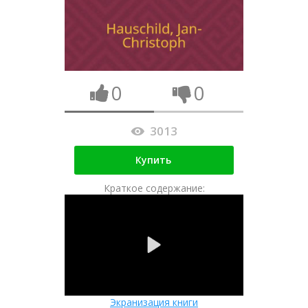
0
0
3013
Купить
Краткое содержание:
Экранизация книги