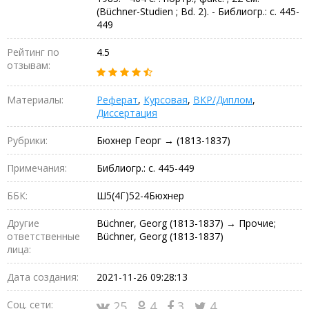
(Büchner-Studien ; Bd. 2). - Библиогр.: с. 445-
449
Рейтинг по
4.5
отзывам:
Материалы:
Реферат
,
Курсовая
,
ВКР/Диплом
,
Диссертация
Рубрики:
Бюхнер Георг → (1813-1837)
Примечания:
Библиогр.: с. 445-449
ББК:
Ш5(4Г)52-4Бюхнер
Другие
Büchner, Georg (1813-1837) → Прочие;
ответственные
Büchner, Georg (1813-1837)
лица:
Дата создания:
2021-11-26 09:28:13
Соц. сети:
25
4
3
4