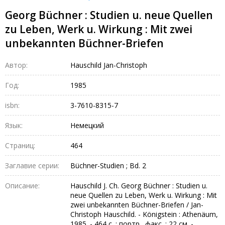
Georg Büchner : Studien u. neue Quellen
zu Leben, Werk u. Wirkung : Mit zwei
unbekannten Büchner-Briefen
Автор:
Hauschild Jan-Christoph
Год:
1985
isbn:
3-7610-8315-7
Язык:
Немецкий
Страниц:
464
Заглавие серии:
Büchner-Studien ; Bd. 2
Описание:
Hauschild J. Ch. Georg Büchner : Studien u.
neue Quellen zu Leben, Werk u. Wirkung : Mit
zwei unbekannten Büchner-Briefen / Jan-
Christoph Hauschild. - Königstein : Athenäum,
1985. - 464 с. : портр., факс. ; 22 см. -