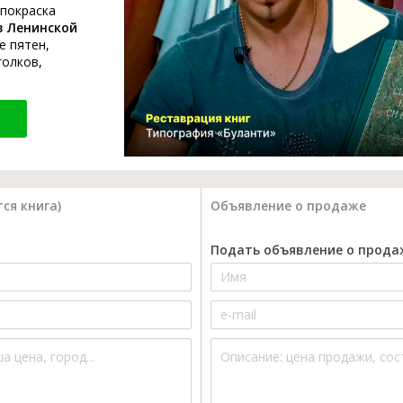
 покраска
в Ленинской
е пятен,
голков,
ся книга)
Объявление о продаже
Подать объявление о прода