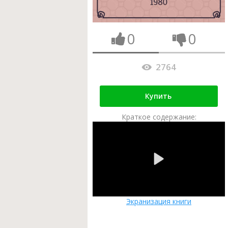
0
0
2764
Купить
Краткое содержание:
Экранизация книги