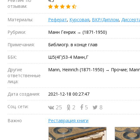
Рейтинг по
4.5
отзывам:
Материалы:
Реферат
,
Курсовая
,
ВКР/Диплом
,
Диссерт
Рубрики:
Манн Генрих → (1871-1950)
Примечания:
Библиогр. в конце глав
ББК:
Ш5(4Г)53-4 Манн,Г
Другие
Mann, Heinrich (1871-1950) → Прочие; Mann,
ответственные
лица:
Дата создания:
2021-12-18 00:27:47
Соц. сети:
25
2
5
8
Важно
Реставрация книги