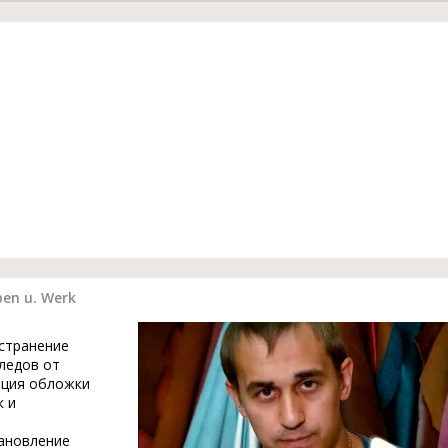
ben u. Werk
устранение
ледов от
ация обложки
к и
тановление