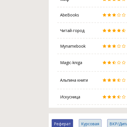
AbeBooks
Читай-город
Mynamebook
Magic-kniga
Альпина книги
Искусница
Реферат
Курсовая
ВКР/Дип