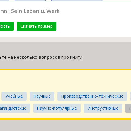
n : Sein Leben u. Werk
мость
Скачать пример
тьте на
несколько вопросов
про книгу:
Учебные
Научные
Производственно-технические
агандистские
Научно-популярные
Инструктивные