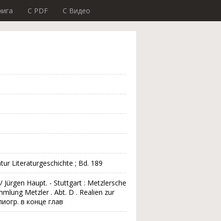
нига
C PDF
C Видео
tur Literaturgeschichte ; Bd. 189
/ Jürgen Haupt. - Stuttgart : Metzlersche
ammlung Metzler . Abt. D . Realien zur
иблиогр. в конце глав