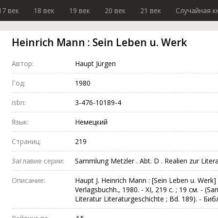
17 век
18 век
19 век
20 век
21 век
Случайная к
Heinrich Mann : Sein Leben u. Werk
Автор:
Haupt Jürgen
Год:
1980
isbn:
3-476-10189-4
Язык:
Немецкий
Страниц:
219
Заглавие серии:
Sammlung Metzler . Abt. D . Realien zur Litera
Описание:
Haupt J. Heinrich Mann : [Sein Leben u. Werk] 
Verlagsbuchh., 1980. - XI, 219 с. ; 19 см. - (S
Literatur Literaturgeschichte ; Bd. 189). - Б