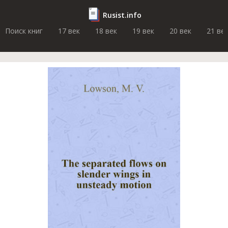
Rusist.info
Поиск книг
17 век
18 век
19 век
20 век
21 ве