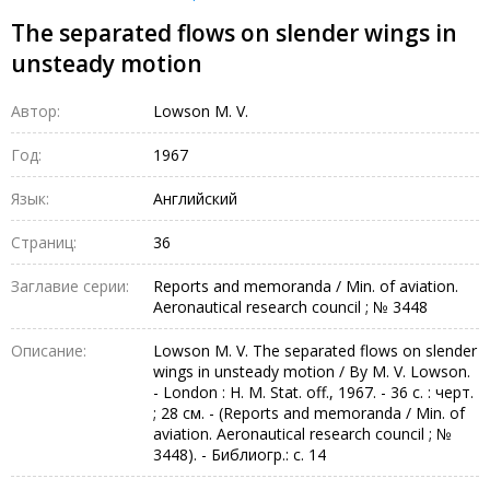
The separated flows on slender wings in
unsteady motion
Автор:
Lowson M. V.
Год:
1967
Язык:
Английский
Страниц:
36
Заглавие серии:
Reports and memoranda / Min. of aviation.
Aeronautical research council ; № 3448
Описание:
Lowson M. V. The separated flows on slender
wings in unsteady motion / By M. V. Lowson.
- London : H. M. Stat. off., 1967. - 36 с. : черт.
; 28 см. - (Reports and memoranda / Min. of
aviation. Aeronautical research council ; №
3448). - Библиогр.: с. 14