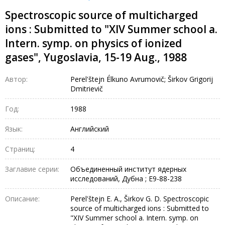
Spectroscopic source of multicharged
ions : Submitted to "XIV Summer school a.
Intern. symp. on physics of ionized
gases", Yugoslavia, 15-19 Aug., 1988
Автор:
Perel'štejn Élkuno Avrumovič; Širkov Grigorij
Dmitrievič
Год:
1988
Язык:
Английский
Страниц:
4
Заглавие серии:
Объединенный институт ядерных
исследований, Дубна ; E9-88-238
Описание:
Perel'štejn E. A., Širkov G. D. Spectroscopic
source of multicharged ions : Submitted to
"XIV Summer school a. Intern. symp. on