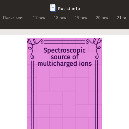
Rusist.info
Поиск книг
17 век
18 век
19 век
20 век
21 ве