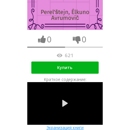
0
0
621
Купить
Краткое содержание:
Экранизация книги