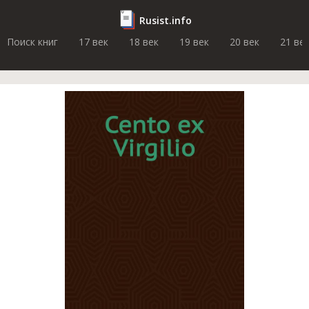
Rusist.info
Поиск книг
17 век
18 век
19 век
20 век
21 ве