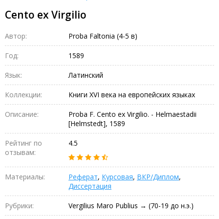
Cento ex Virgilio
Автор:
Proba Faltonia (4-5 в)
Год:
1589
Язык:
Латинский
Коллекции:
Книги XVI века на европейских языках
Описание:
Proba F. Cento ex Virgilio. - Helmaestadii
[Helmstedt], 1589
Рейтинг по
4.5
отзывам:
Материалы:
Реферат
,
Курсовая
,
ВКР/Диплом
,
Диссертация
Рубрики:
Vergilius Maro Publius → (70-19 до н.э.)