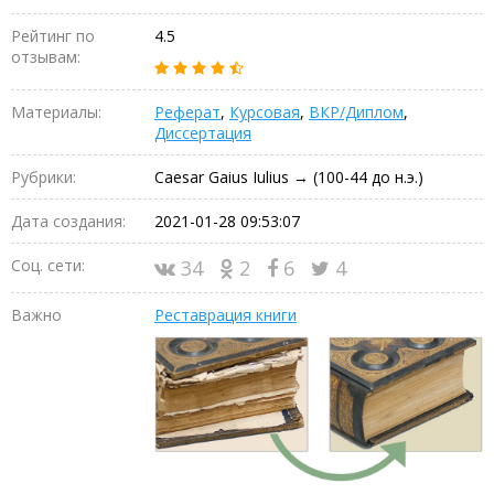
Рейтинг по
4.5
отзывам:
Материалы:
Реферат
,
Курсовая
,
ВКР/Диплом
,
Диссертация
Рубрики:
Caesar Gaius Iulius → (100-44 до н.э.)
Дата создания:
2021-01-28 09:53:07
Соц. сети:
34
2
6
4
Важно
Реставрация книги