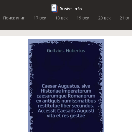
Rusist.info
Поиск книг
17 век
18 век
19 век
20 век
21 ве