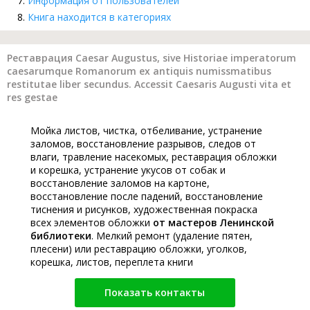
Информация от пользователей
Книга находится в категориях
Реставрация Caesar Augustus, sive Historiae imperatorum
caesarumque Romanorum ex antiquis numissmatibus
restitutae liber secundus. Accessit Caesaris Augusti vita et
res gestae
Мойка листов, чистка, отбеливание, устранение
заломов, восстановление разрывов, следов от
влаги, травление насекомых, реставрация обложки
и корешка, устранение укусов от собак и
восстановление заломов на картоне,
восстановление после падений, восстановление
тиснения и рисунков, художественная покраска
всех элементов обложки
от мастеров Ленинской
библиотеки
. Мелкий ремонт (удаление пятен,
плесени) или реставрацию обложки, уголков,
корешка, листов, переплета книги
Показать контакты