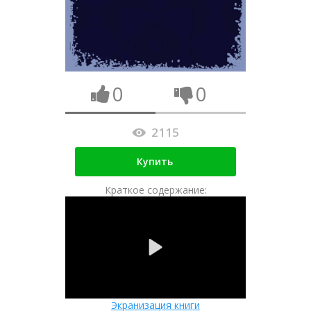
0
0
2115
Купить
Краткое содержание:
Экранизация книги