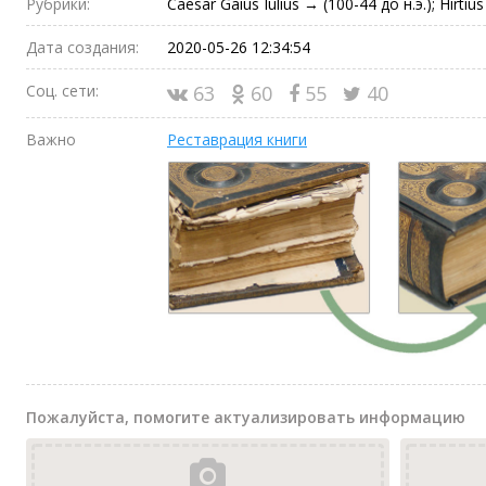
Рубрики:
Caesar Gaius Iulius → (100-44 до н.э.); Hirtius 
Дата создания:
2020-05-26 12:34:54
Соц. сети:
63
60
55
40
Важно
Реставрация книги
Пожалуйста, помогите актуализировать информацию