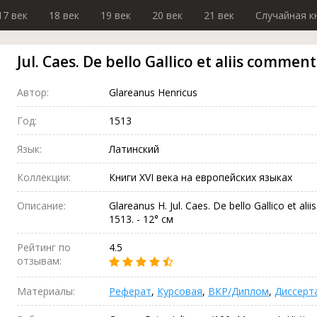
17 век
18 век
19 век
20 век
21 век
Случайная к
Jul. Caes. De bello Gallico et aliis comment.
Автор:
Glareanus Henricus
Год:
1513
Язык:
Латинский
Коллекции:
Книги XVI века на европейских языках
Описание:
Glareanus H. Jul. Caes. De bello Gallico et aliis
1513. - 12° см
Рейтинг по
4.5
отзывам:
Материалы:
Реферат
,
Курсовая
,
ВКР/Диплом
,
Диссерт