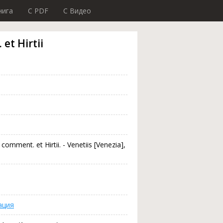
нига
C PDF
C Видео
 et Hirtii
 comment. et Hirtii. - Venetiis [Venezia],
ация