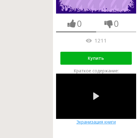
0
0
1211
Купить
Краткое содержание:
Экранизация книги