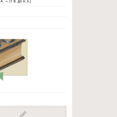
A. → (1 в. до н. э.)