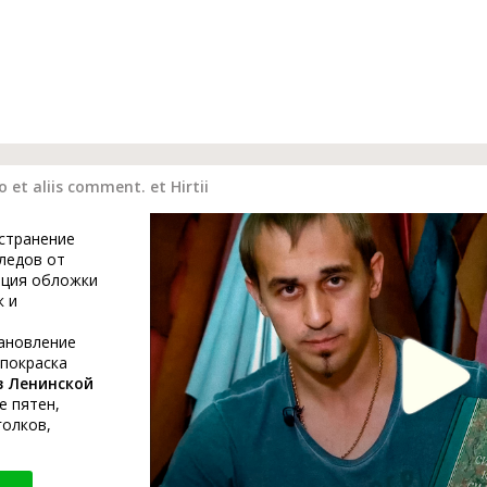
o et aliis comment. et Hirtii
устранение
ледов от
ация обложки
к и
тановление
 покраска
в Ленинской
е пятен,
голков,