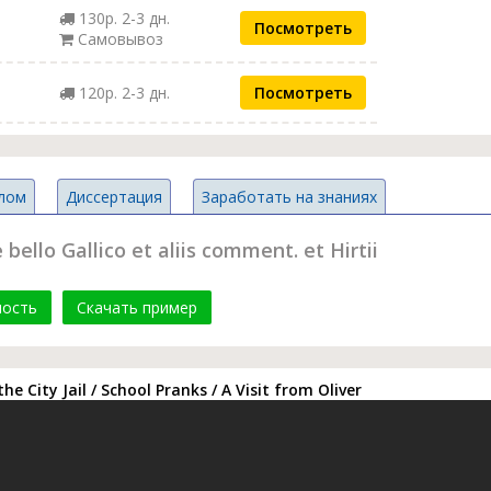
130р. 2-3 дн.
Посмотреть
Самовывоз
120р. 2-3 дн.
Посмотреть
лом
Диссертация
Заработать на знаниях
bello Gallico et aliis comment. et Hirtii
мость
Скачать пример
he City Jail / School Pranks / A Visit from Oliver