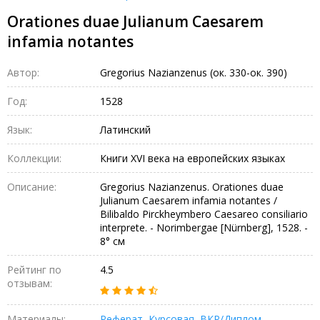
Orationes duae Julianum Caesarem
infamia notantes
Автор:
Gregorius Nazianzenus (ок. 330-ок. 390)
Год:
1528
Язык:
Латинский
Коллекции:
Книги XVI века на европейских языках
Описание:
Gregorius Nazianzenus. Orationes duae
Julianum Caesarem infamia notantes /
Bilibaldo Pirckheymbero Caesareo consiliario
interprete. - Norimbergae [Nürnberg], 1528. -
8° см
Рейтинг по
4.5
отзывам:
Материалы:
Реферат
,
Курсовая
,
ВКР/Диплом
,