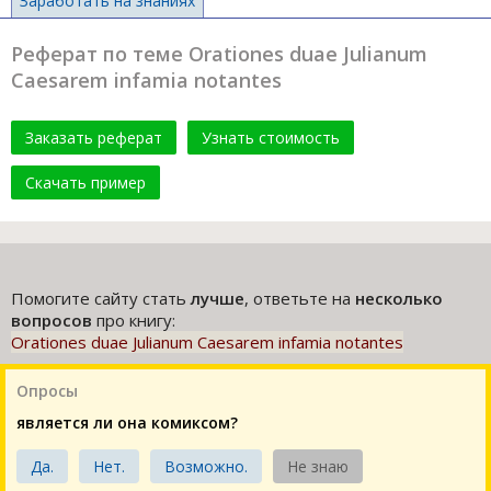
Заработать на знаниях
Реферат по теме Orationes duae Julianum
Caesarem infamia notantes
Заказать реферат
Узнать стоимость
Скачать пример
Помогите сайту стать
лучше
, ответьте на
несколько
вопросов
про книгу:
Orationes duae Julianum Caesarem infamia notantes
Опросы
является ли она комиксом?
Да.
Нет.
Возможно.
Не знаю