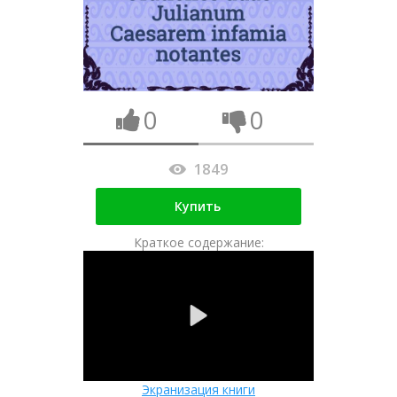
0
0
1849
Купить
Краткое содержание:
Экранизация книги