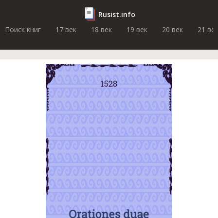
Rusist.info
Поиск книг
17 век
18 век
19 век
20 век
21 ве