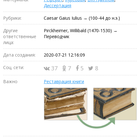
Диссертация
Рубрики:
Caesar Gaius Iulius → (100-44 до н.э.)
Другие
Pirckheimer, Willibald (1470-1530) →
ответственные
Переводчик
лица:
Дата создания:
2020-07-21 12:16:09
Соц. сети:
37
7
5
8
Важно
Реставрация книги