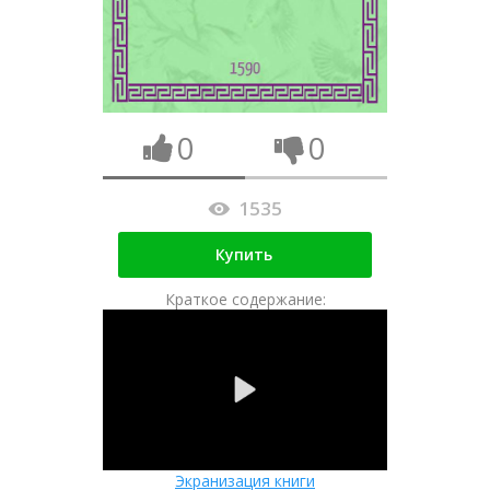
0
0
1535
Купить
Краткое содержание:
Экранизация книги