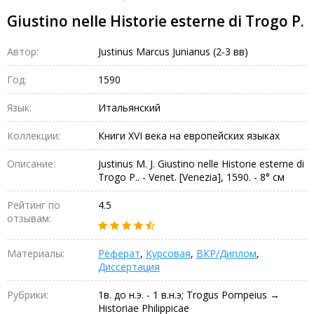
Giustino nelle Historie esterne di Trogo P.
Автор:
Justinus Marcus Junianus (2-3 вв)
Год:
1590
Язык:
Итальянский
Коллекции:
Книги XVI века на европейских языках
Описание:
Justinus M. J. Giustino nelle Historie esterne di
Trogo P.. - Venet. [Venezia], 1590. - 8° см
Рейтинг по
4.5
отзывам:
Материалы:
Реферат
,
Курсовая
,
ВКР/Диплом
,
Диссертация
Рубрики:
1в. до н.э. - 1 в.н.э; Trogus Pompeius →
Historiae Philippicae