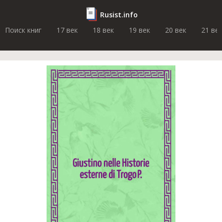
Rusist.info
Поиск книг
17 век
18 век
19 век
20 век
21 ве