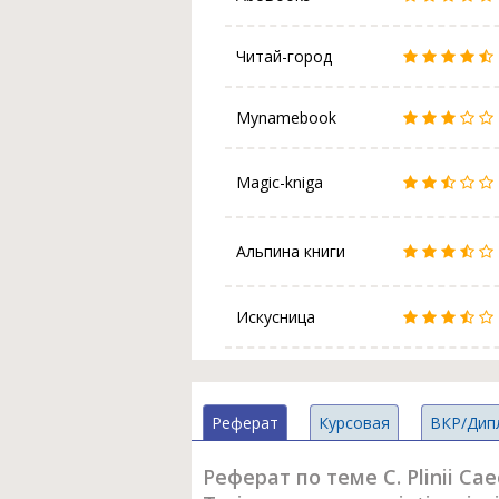
Читай-город
Mynamebook
Magic-kniga
Альпина книги
Искусница
Реферат
Курсовая
ВКР/Дип
Реферат по теме C. Plinii Caec