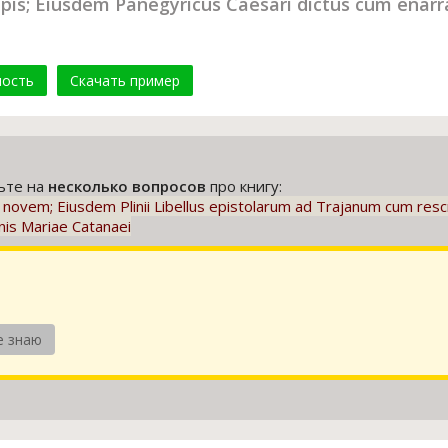
ipis; Eiusdem Panegyricus Caesari dictus cum enarr
мость
Скачать пример
тьте на
несколько вопросов
про книгу:
ibri novem; Eiusdem Plinii Libellus epistolarum ad Trajanum cum res
nis Mariae Catanaei
е знаю