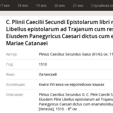
17 век
18 век
19 век
20 век
21 век
Случайная к
C. Plinii Caecilii Secundi Epistolarum libr
Libellus epistolarum ad Trajanum cum resc
Eiusdem Panegyricus Caesari dictus cum 
Mariae Catanaei
Автор:
Plinius Caecilius Secundus Gaius (61/62-ок. 1
Год:
1510
Язык:
Латинский
Коллекции:
Книги XVI века на европейских языках
Описание:
Plinius Caecilius Secundus G. C. Plinii Caecilii
Eiusdem Plinii Libellus epistolarum ad Trajan
Panegyricus Caesari dictus cum enarrationibus
[Venezia], 1510. - 8° см