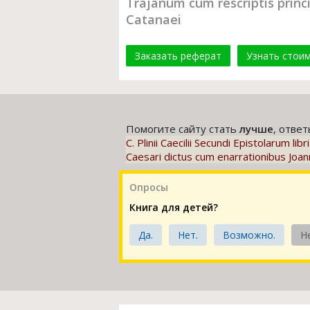
Trajanum cum rescriptis princ
Catanaei
Заказать реферат
Узнать стои
Помогите сайту стать
лучше
, отве
C. Plinii Caecilii Secundi Epistolarum l
Caesari dictus cum enarrationibus Joan
Опросы
Книга для детей?
Да.
Нет.
Возможно.
Н