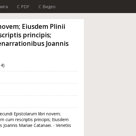
нига
C PDF
C Видео
i novem; Eiusdem Plinii
riptis principis;
enarrationibus Joannis
14)
 Secundi Epistolarum libri novem;
um cum rescriptis principis; Eiusdem
 Joannis Mariae Catanaei. - Venetiis