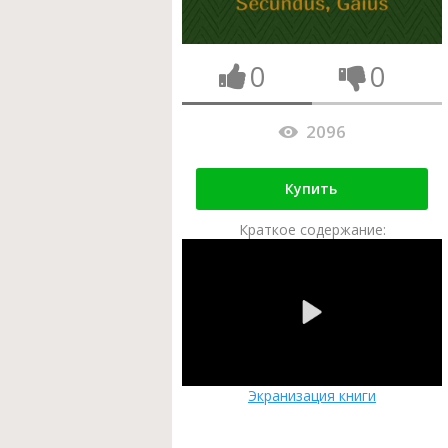
0
0
2096
Купить
Краткое содержание:
Экранизация книги