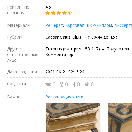
Рейтинг по
4.5
отзывам:
Материалы:
Реферат
,
Курсовая
,
ВКР/Диплом
,
Диссерт
Рубрики:
Caesar Gaius Iulius → (100-44 до н.э.)
Другие
Traianus (имп. рим , 53-117) → Получатель 
ответственные
Комментатор
лица:
Дата создания:
2021-06-21 02:16:24
Соц. сети:
0
0
0
0
Важно
Реставрация книги