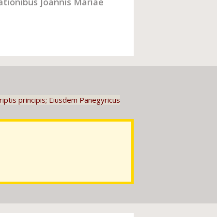
ationibus Joannis Mariae
criptis principis; Eiusdem Panegyricus