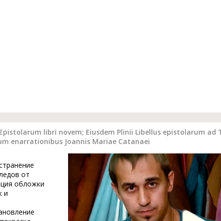
 Epistolarum libri novem; Eiusdem Plinii Libellus epistolarum ad 
cum enarrationibus Joannis Mariae Catanaei
устранение
ледов от
ация обложки
к и
тановление