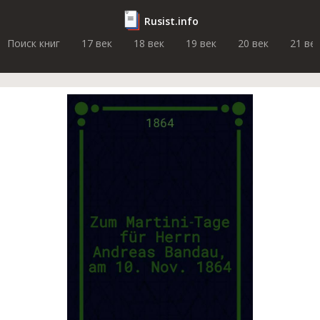
Rusist.info
Поиск книг
17 век
18 век
19 век
20 век
21 ве