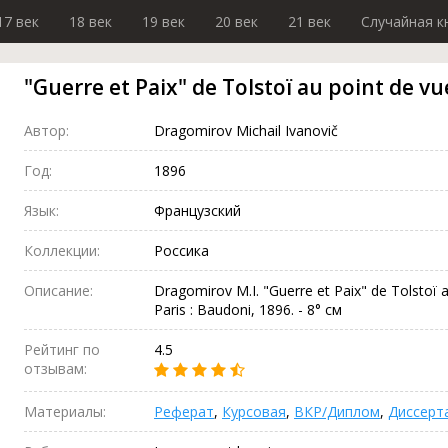
17 век
18 век
19 век
20 век
21 век
Случайная к
"Guerre et Paix" de Tolstoï au point de vu
Автор:
Dragomirov Michail Ivanovič
Год:
1896
Язык:
Французский
Коллекции:
Россика
Описание:
Dragomirov M.I. "Guerre et Paix" de Tolstoï au
Paris : Baudoni, 1896. - 8° см
Рейтинг по
4.5
отзывам:
Материалы:
Реферат
,
Курсовая
,
ВКР/Диплом
,
Диссерт