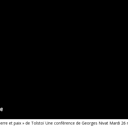
Guerre et paix » de Tolstoï Une conférence de Georges Nivat Mardi 2