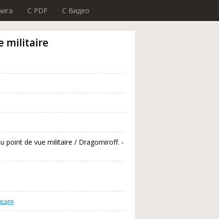
нига
C PDF
C Видео
e militaire
 point de vue militaire / Dragomiroff. -
ация