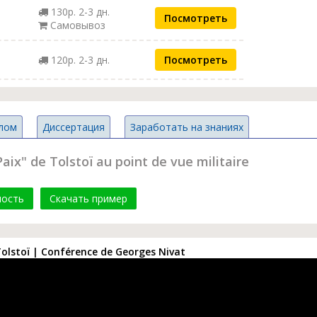
130р. 2-3 дн.
Посмотреть
Самовывоз
120р. 2-3 дн.
Посмотреть
лом
Диссертация
Заработать на знаниях
ix" de Tolstoï au point de vue militaire
мость
Скачать пример
 Tolstoï | Conférence de Georges Nivat