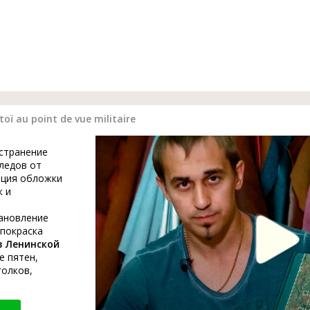
oï au point de vue militaire
устранение
ледов от
ация обложки
к и
тановление
 покраска
в Ленинской
е пятен,
голков,