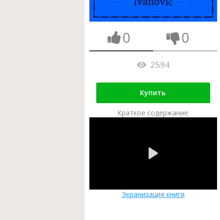
0
0
2594
Купить
Краткое содержание:
Экранизация книги