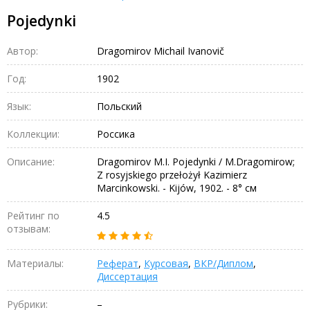
Pojedynki
Автор:
Dragomirov Michail Ivanovič
Год:
1902
Язык:
Польский
Коллекции:
Россика
Описание:
Dragomirov M.I. Pojedynki / M.Dragomirow;
Z rosyjskiego przełożył Kazimierz
Marcinkowski. - Kijów, 1902. - 8° см
Рейтинг по
4.5
отзывам:
Материалы:
Реферат
,
Курсовая
,
ВКР/Диплом
,
Диссертация
Рубрики:
–