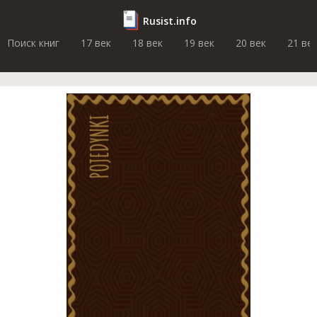
Rusist.info
Поиск книг
17 век
18 век
19 век
20 век
21 ве