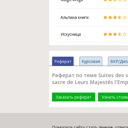
Альпина книги
Искусница
Реферат
Курсовая
ВКР/Дип
Реферат по теме Suites des so
sacre de Leurs Majestés l'Emp
Заказать реферат
Узнать стои
Помогите сайту стать
лучше
, отве