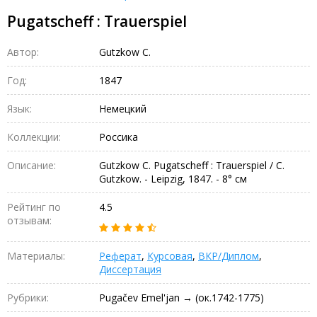
Pugatscheff : Trauerspiel
Автор:
Gutzkow C.
Год:
1847
Язык:
Немецкий
Коллекции:
Россика
Описание:
Gutzkow C. Pugatscheff : Trauerspiel / C.
Gutzkow. - Leipzig, 1847. - 8° см
Рейтинг по
4.5
отзывам:
Материалы:
Реферат
,
Курсовая
,
ВКР/Диплом
,
Диссертация
Рубрики:
Pugačev Emel'jan → (ок.1742-1775)