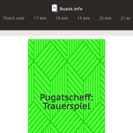
Rusist.info
Поиск книг
17 век
18 век
19 век
20 век
21 ве