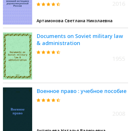
учебное пособие : для курсантов
2016
Военного университета,
обучающихся по программе
Артамонова Светлана Николаевна
специалитета "Правовое
обеспечение национальной
Documents on Soviet military law
безопасности"
& administration
1955
Военное право : учебное пособие
2008
Антипьева Наталья Валерьевна