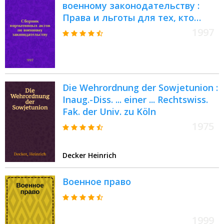
военному законодательству :
Права и льготы для тех, кто
служил и служит в "горячих"
1997
точках, их родителей.
Страхование военнослужащих,
сотрудников МВД РФ
Die Wehrordnung der Sowjetunion :
Inaug.-Diss. ... einer ... Rechtswiss.
Fak. der Univ. zu Köln
1975
Decker Heinrich
Военное право
1999