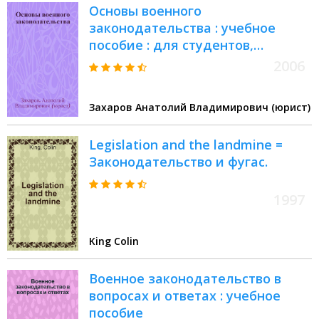
Основы военного
законодательства : учебное
пособие : для студентов,
обучающихся по специальности
2006
021100 "Юриспруденция" очной и
вечерней форм обучения
Захаров Анатолий Владимирович (юрист)
Legislation and the landmine =
Законодательство и фугас.
1997
King Colin
Военное законодательство в
вопросах и ответах : учебное
пособие