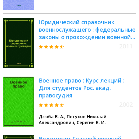
РФ. Приказы Министра обороны
РФ
Юридический справочник
военнослужащего : федеральные
законы о прохождении военной
службы. Указы Президента РФ.
2011
Постановления Правительства
РФ. Приказы Министра обороны
РФ
Военное право : Курс лекций :
Для студентов Рос. акад.
правосудия
2002
Дзюба В. А., Петухов Николай
Александрович, Серегин В. И.
Ведомости Главной военной