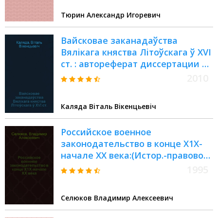
Тюрин Александр Игоревич
Вайсковае заканадаўства
Вялiкага княства Лiтоўскага ў ХVI
ст. : автореферат диссертации на
соискание ученой степени к.ю.н. :
2010
специальность 12.00.01
Каляда Вiталь Вiкенцьевiч
Российское военное
законодательство в конце Х1Х-
начале ХХ века:(Истор.-правовое
исслед) : Автореф. дис. на соиск.
1995
учен. степ. к.ю.н. : Спец. 20.02.03
Селюков Владимир Алексеевич