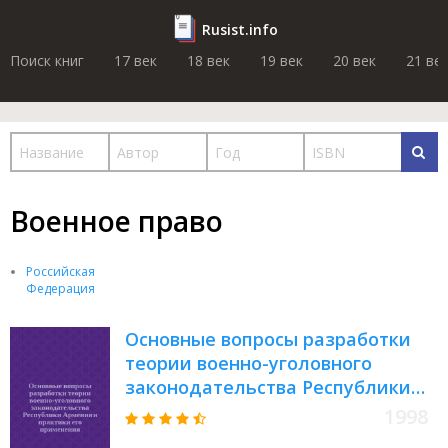
Rusist.info
Поиск книг
17 век
18 век
19 век
20 век
21 ве
Военное право
Российская
Федерация
Основные вопросы разработки
теории военно-уголовного
законодательства Республики
Армения и практики его
1998
применения : Автореф. дис. на