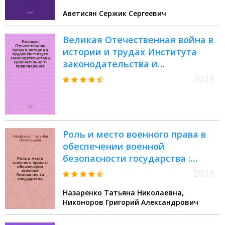
соиск. учен. степ. к.ю.н. : Спец.
Аветисян Сержик Сергеевич
12.00.05 (ошиб.!) 12.00.08
Великая Отечественная война в
истории и трудах Института
законодательства и
сравнительного правоведения =
2011
Great Patriotic war in the history
and works of the Institute of
legislation and comparative law :
сборник статей
Роль и место военного права в
обеспечении военной
безопасности государства :
монография : научно-
2016
теоретический труд для
Назаренко Татьяна Николаевна,
докторантов, адъюнктов,
Никоноров Григорий Александрович
преподавателей, научных
работников, слушателей и