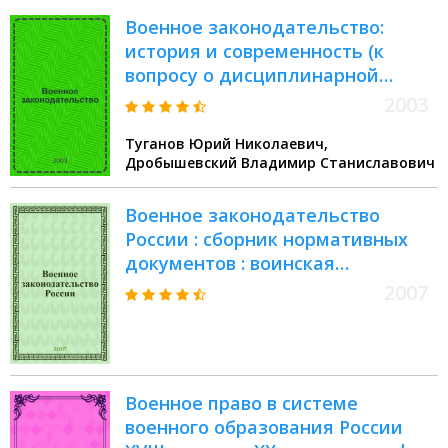
Военное законодательство:
история и современность (к
вопросу о дисциплинарной
ответственности)
2003
Туганов Юрий Николаевич,
Дробышевский Владимир Станиславович
Военное законодательство
России : сборник нормативных
документов : воинская
обязанность и военная служба;
2007
альтернативная гражданская
служба; военно-врачебная
экспертиза; отсрочки;
ответственность за уклонение от
Военное право в системе
обязанностей по воинскому
военного образования России
учету