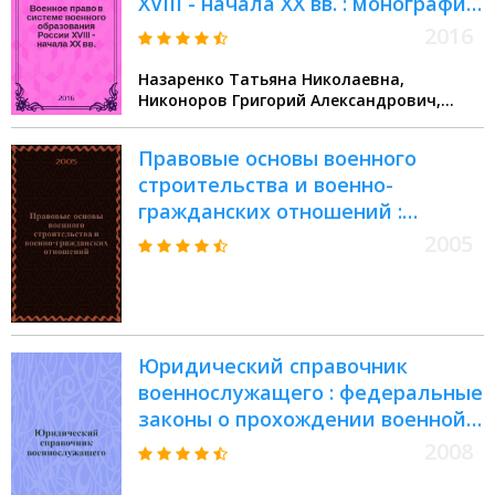
XVIII - начала XX вв. : монография
: научно-теоретический труд для
2016
докторантов, адъюнктов,
Назаренко Татьяна Николаевна,
преподавателей, научных
Никоноров Григорий Александрович,
работников, слушателей и
Уваров Игорь Артурович
курсантов
Правовые основы военного
строительства и военно-
гражданских отношений :
сборник законодательных актов
2005
по вопросам национальной
безопасности и обороны
Юридический справочник
военнослужащего : федеральные
законы о прохождении военной
службы. Указы Президента РФ.
2008
Постановления Правительства