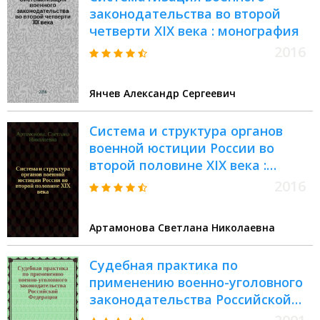
законодательства во второй
четверти XIX века : монография
2016
Янчев Александр Сергеевич
Система и структура органов
военной юстиции России во
второй половине XIX века :
учебное пособие : для курсантов
2016
Военного университета,
обучающихся по программе
Артамонова Светлана Николаевна
специалитета "Правовое
обеспечение национальной
Судебная практика по
безопасности"
применению военно-уголовного
законодательства Российской
Федерации : Сборник