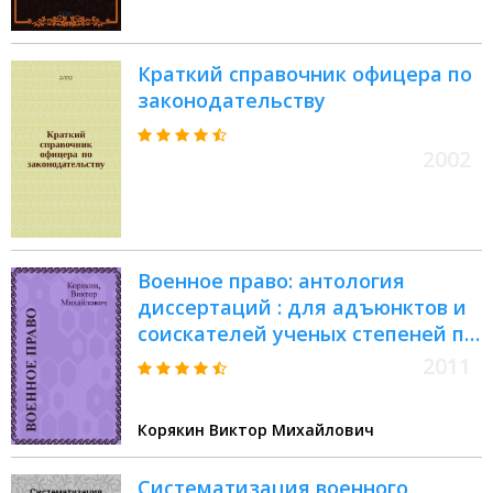
Краткий справочник офицера по
законодательству
2002
Военное право: антология
диссертаций : для адъюнктов и
соискателей ученых степеней по
специальности 20.02.03 "Военное
2011
право, военные проблемы
международного права" : в 2 ч.
Корякин Виктор Михайлович
Систематизация военного