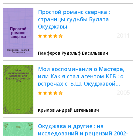
Простой романс сверчка :
страницы судьбы Булата
Окуджавы
2011
Панферов Рудольф Васильевич
Мои воспоминания о Мастере,
или Как я стал агентом КГБ : о
встречах с. Б.Ш. Окуджавой
(1924-1997), происходивших в
2005
период с. 1980 по 1994 гг.
Крылов Андрей Евгеньевич
Окуджава и другие : из
исследований и рецензий 2002-