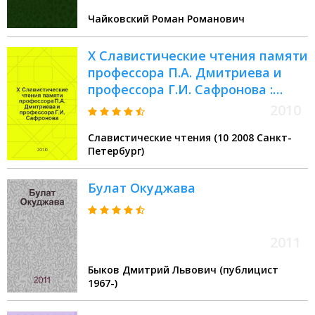
Чайковский Роман Романович
X Славистические чтения памяти
профессора П.А. Дмитриева и
профессора Г.И. Сафронова :
материалы межвузовской
2010
научной конференции, 12-13
Славистические чтения (10 2008 Санкт-
сентября 2008 года
Петербург)
Булат Окуджава
2011
Быков Дмитрий Львович (публицист
1967-)