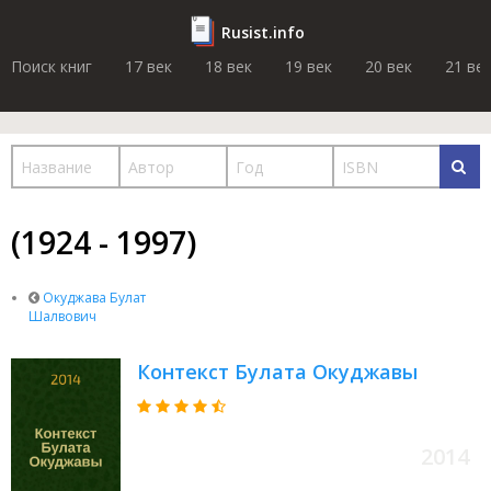
Rusist.info
Поиск книг
17 век
18 век
19 век
20 век
21 ве
(1924 - 1997)
Окуджава Булат
Шалвович
Контекст Булата Окуджавы
2014