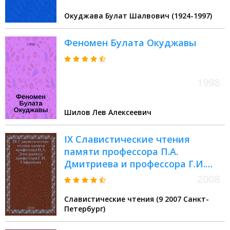
Окуджава Булат Шалвович (1924-1997)
Феномен Булата Окуджавы
1998
Шилов Лев Алексеевич
IX Славистические чтения
памяти профессора П.А.
Дмитриева и профессора Г.И.
Сафронова : материалы
2008
межвузовской научной
Славистические чтения (9 2007 Санкт-
конференции, 12-13 сентября
Петербург)
2007 года