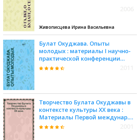
2006
Живописцева Ирина Васильевна
Булат Окуджава. Опыты
молодых : материалы I научно-
практической конференции
молодых ученых, 12 апреля 2008
2011
г., Переделкино
Творчество Булата Окуджавы в
контексте культуры XX века :
Материалы Первой междунар.
науч. конф., посвящ. 75-летию со
2001
дня рождения Булата Окуджавы,
19-21 нояб., Переделкино