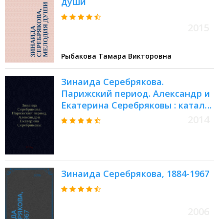
души
2015
Рыбакова Тамара Викторовна
Зинаида Серебрякова.
Парижский период. Александр и
Екатерина Серебряковы : каталог
выставки : из собрания
2014
французского фонда Fondation
Serebriakoff
Зинаида Серебрякова, 1884-1967
2006