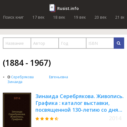
Rusist.info
Поиск книг
17 век
18 век
19 век
20 век
21 ве
(1884 - 1967)
Серебрякова
Евгеньевна
Зинаида
Зинаида Серебрякова. Живопись.
Графика : каталог выставки,
посвященной 130-летию со дня
рождения
2014