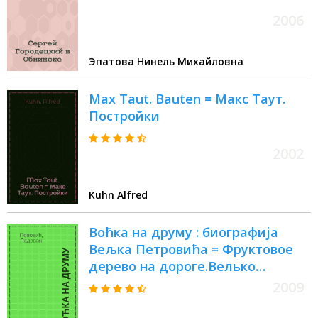
2006
Эпатова Нинель Михайловна
Max Taut. Bauten = Макс Таут.
Постройки
2002
Kuhn Alfred
Воћка на друму : биографиjа
Вељка Петровића = Фруктовое
дерево на дороге.Велько
Петрович
2009