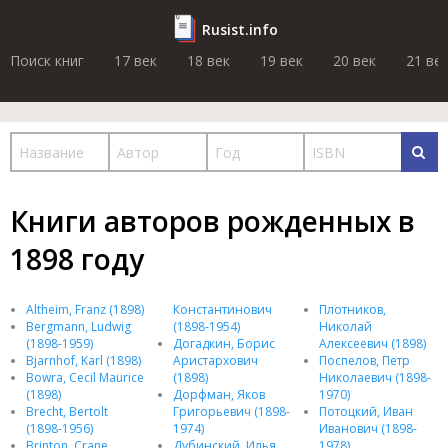
Rusist.info
Поиск книг
17 век
18 век
19 век
20 век
21 ве
Книги авторов рожденных в
1898 году
Altheim, Franz (1898)
Константинович
Плотников,
Bergmann, Ludwig
(1898-1954)
Николай
(1898-1959)
Догадкин, Борис
Алексеевич (1898)
Bjarnhof, Karl (1898)
Аристархович
Поспелов, Петр
Bowra, Cecil Maurice
(1898)
Николаевич (1898-
(1898)
Дорфман, Яков
1970)
Brecht, Bertolt
Григорьевич (1898-
Потоцкий, Иван
(1898-1956)
1974)
Иванович (1898-
Brinton, Crane
Дубинский, Илья
1978)