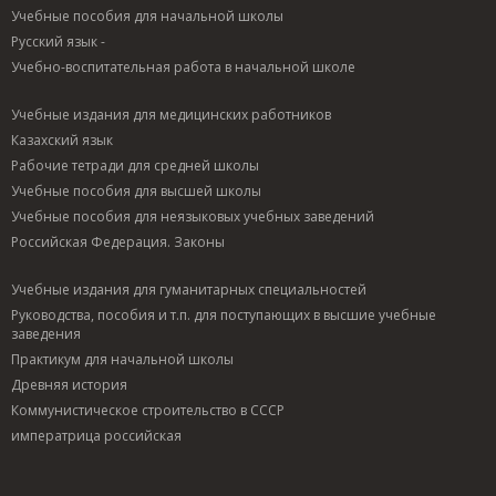
Николаевич (1902-
Магометович
(1902-1958)
Учебные пособия для начальной школы
1978)
(1902-1988)
Самарин,
Русский язык -
Андрианов,
Кириллов, Иван
Александр
Дмитрий
Иванович (1902-
Михайлович (1902-
Учебно-воспитательная работа в начальной школе
Прокофьевич
1993)
1970)
(1902-1982)
Киршон, Владимир
Сауков, Александр
Учебные издания для медицинских работников
Антонов, Сергей
Михайлович (1902-
Александрович
Казахский язык
Михайлович (1902-
1938)
(1902-1964)
1928)
Киселев, Василий
Скопинцев, Борис
Рабочие тетради для средней школы
Арутюнов, Вардан
Александрович
Александрович
Учебные пособия для высшей школы
Яковлевич (1902)
(1902)
(1902)
Учебные пособия для неязыковых учебных заведений
Бабский, Евгений
Колесников,
Скорчеллетти,
Борисович (1902-
Владимир
Владимир
Российская Федерация. Законы
1973)
Прокофьевич
Владимирович
Бабушкин, Леонид
(1902)
(1902)
Учебные издания для гуманитарных специальностей
Николаевич (1902-
Колпакова, Наталья
Слонимский,
1976)
Павловна (1902)
Юрий Иосифович
Руководства, пособия и т.п. для поступающих в высшие учебные
Базилевская, Нина
Кондратьев,
(1902-1978)
заведения
Александровна
Виктор
Соколов, Ипполит
Практикум для начальной школы
(1902)
Николаевич (1902-
Васильевич (1902-
Древняя история
Бакаев, Виктор
1979)
1974)
Георгиевич (1902-
Конфедератов,
Соллертинский,
Коммунистическое строительство в СССР
1987)
Иван Яковлевич
Иван Иванович
императрица российская
Баялинов,
(1902-1975)
(1902-1944)
Касымалы (1902-
Корякин, Сергей
Станку, Захария
1979)
Федорович (1902)
(1902-1974)