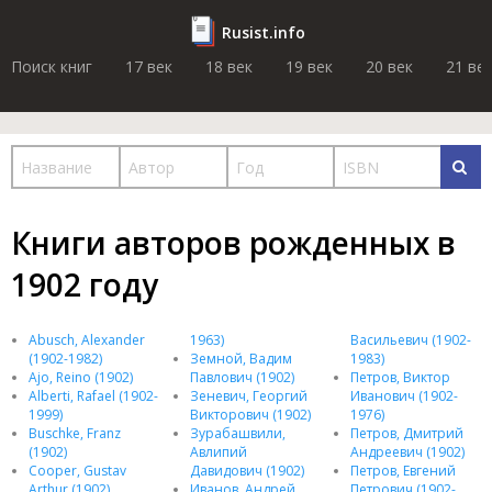
Rusist.info
Поиск книг
17 век
18 век
19 век
20 век
21 ве
Книги авторов рожденных в
1902 году
Abusch, Alexander
1963)
Васильевич (1902-
(1902-1982)
Земной, Вадим
1983)
Ajo, Reino (1902)
Павлович (1902)
Петров, Виктор
Alberti, Rafael (1902-
Зеневич, Георгий
Иванович (1902-
1999)
Викторович (1902)
1976)
Buschke, Franz
Зурабашвили,
Петров, Дмитрий
(1902)
Авлипий
Андреевич (1902)
Cooper, Gustav
Давидович (1902)
Петров, Евгений
Arthur (1902)
Иванов, Андрей
Петрович (1902-