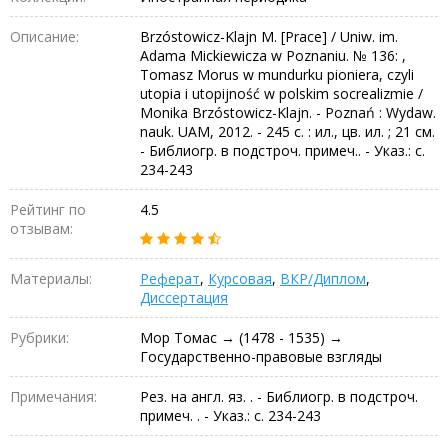
Описание:
Brzóstowicz-Klajn M. [Prace] / Uniw. im.
Adama Mickiewicza w Poznaniu. № 136: ,
Tomasz Morus w mundurku pioniera, czyli
utopia i utopijność w polskim socrealizmie /
Monika Brzóstowicz-Klajn. - Poznań : Wydaw.
nauk. UAM, 2012. - 245 с. : ил., цв. ил. ; 21 см.
- Библиогр. в подстроч. примеч.. - Указ.: с.
234-243
Рейтинг по
4.5
отзывам:
Материалы:
Реферат
,
Курсовая
,
ВКР/Диплом
,
Диссертация
Рубрики:
Мор Томас → (1478 - 1535) →
Государственно-правовые взгляды
Примечания:
Рез. на англ. яз. . - Библиогр. в подстроч.
примеч. . - Указ.: с. 234-243