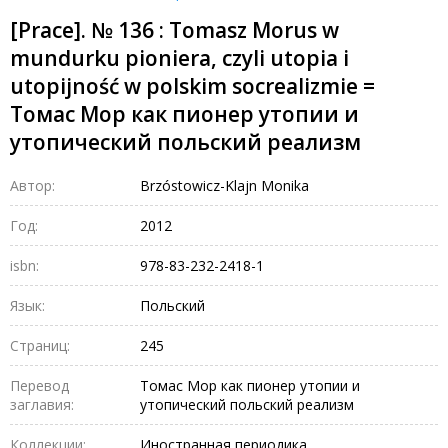
[Prace]. № 136 : Tomasz Morus w
mundurku pioniera, czyli utopia i
utopijność w polskim socrealizmie =
Томас Мор как пионер утопии и
утопический польский реализм
Автор:
Brzóstowicz-Klajn Monika
Год:
2012
isbn:
978-83-232-2418-1
Язык:
Польский
Страниц:
245
Перевод
Томас Мор как пионер утопии и
заглавия:
утопический польский реализм
Коллекции:
Иностранная периодика