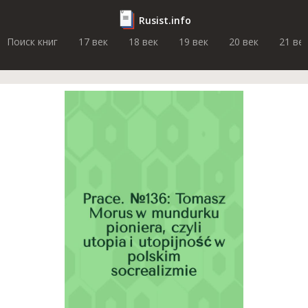
Rusist.info
Поиск книг
17 век
18 век
19 век
20 век
21 ве