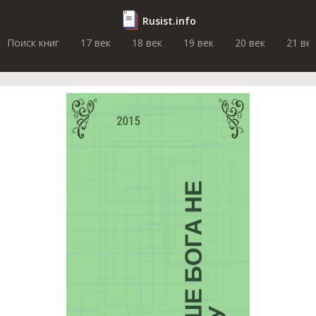
Rusist.info
Поиск книг
17 век
18 век
19 век
20 век
21 ве