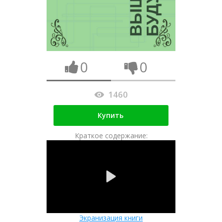
0
0
1460
Купить
Краткое содержание:
Экранизация книги