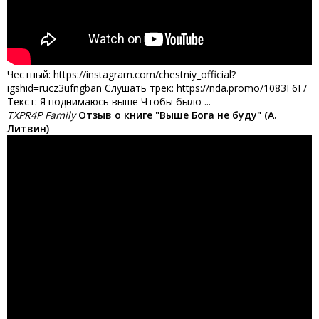
Честный: https://instagram.com/chestniy_official?
igshid=rucz3ufngban Слушать трек: https://nda.promo/1083F6F/
Текст: Я поднимаюсь выше Чтобы было ...
TXPR4P Family
Отзыв о книге "Выше Бога не буду" (А.
Литвин)