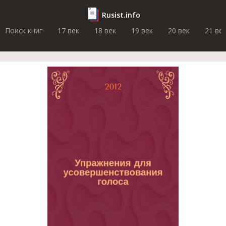
Rusist.info
Поиск книг
17 век
18 век
19 век
20 век
21 ве