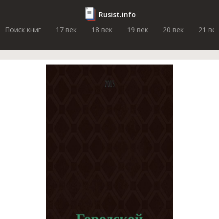
Rusist.info
Поиск книг
17 век
18 век
19 век
20 век
21 ве