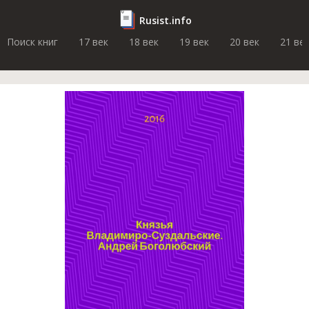
Rusist.info
Поиск книг
17 век
18 век
19 век
20 век
21 ве