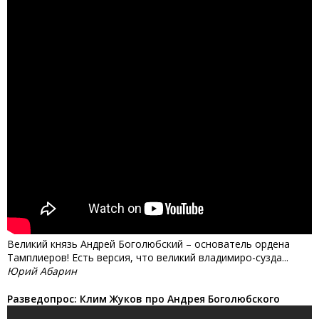
Великий князь Андрей Боголюбский – основатель ордена
Тамплиеров! Есть версия, что великий владимиро-сузда...
Юрий Абарин
Разведопрос: Клим Жуков про Андрея Боголюбского