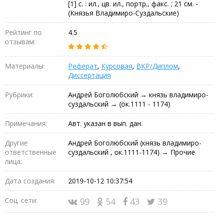
[1] с. : ил., цв. ил., портр., факс. ; 21 см. -
(Князья Владимиро-Суздальские)
Рейтинг по
4.5
отзывам:
Материалы:
Реферат
,
Курсовая
,
ВКР/Диплом
,
Диссертация
Рубрики:
Андрей Боголюбский → князь владимиро-
суздальский → (ок.1111 - 1174)
Примечания:
Авт. указан в вып. дан.
Другие
Андрей Боголюбский (князь владимиро-
ответственные
суздальский , ок.1111-1174) → Прочие
лица:
Дата создания:
2019-10-12 10:37:54
Соц. сети:
99
54
43
39