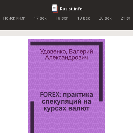
Rusist.info
Поиск книг
17 век
18 век
19 век
20 век
21 ве