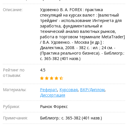
Описание:
Удовенко В. А. FOREX : практика
спекуляций на курсах валют : [валютный
трейдинг - использование Интернета для
заработка, фундаментальный и
технический анализ валютных рынков,
работа в торговом терминале MetaTrader]
/ В.А. Удовенко. - Москва [и др.] :
Диалектика, 2008. - 382 с. : ил. ; 24 см. -
(Практика реального бизнеса). - Библиогр.:
с. 365-382 (401 назв.)
Рейтинг по
4.5
отзывам:
Материалы:
Реферат
,
Курсовая
,
ВКР/Диплом
,
Диссертация
Рубрики:
Рынок Форекс
Примечания:
Библиогр.: с. 365-382 (401 назв.)