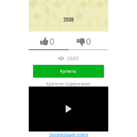
0
0
2605
Купить
Краткое содержание:
Экранизация книги