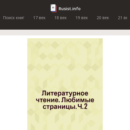
Rusist.info
Поиск книг
17 век
18 век
19 век
20 век
21 ве