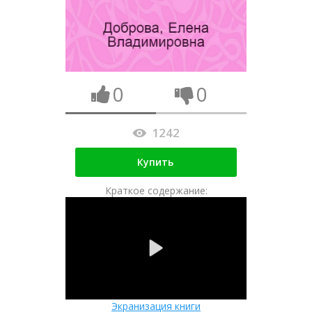
0
0
1242
Купить
Краткое содержание:
Экранизация книги