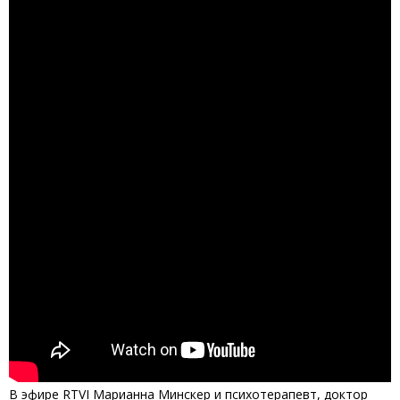
В эфире RTVI Марианна Минскер и психотерапевт, доктор