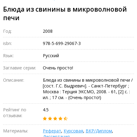
Блюда из свинины в микроволновой
печи
Год:
2008
isbn:
978-5-699-29067-3
Язык:
Русский
Заглавие серии:
Очень просто!
Описание:
Блюда из свинины в микроволновой печи /
[сост. Г.С. Выдревич]. - Санкт-Петербург ;
Москва : Терция ЭКСМО, 2008. - 61, [2] с. :
ил. ; 17 см. - (Очень просто!)
Рейтинг по
4.5
отзывам:
Материалы:
Реферат
,
Курсовая
,
ВКР/Диплом
,
Диссертация