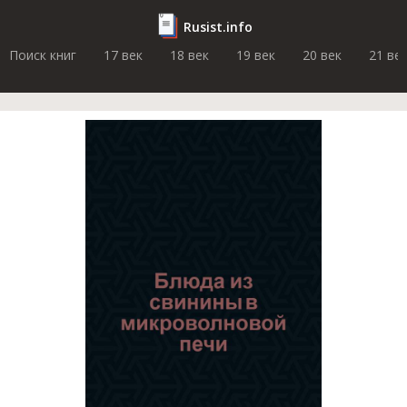
Rusist.info
Поиск книг
17 век
18 век
19 век
20 век
21 ве