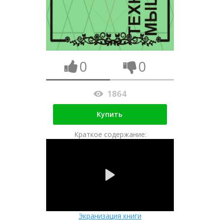
0
0
1864
Купить
Краткое содержание:
Экранизация книги