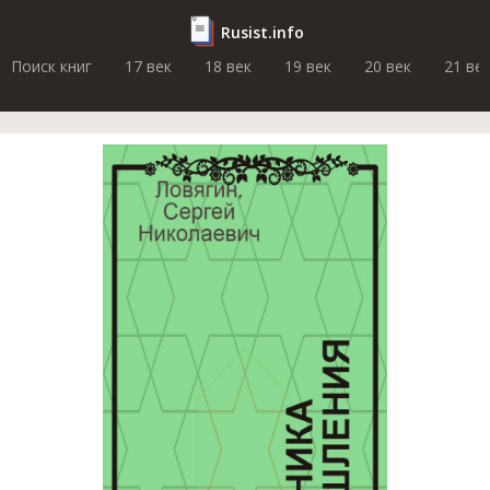
Rusist.info
Поиск книг
17 век
18 век
19 век
20 век
21 ве