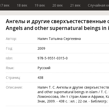
17 век
18 век
19 век
20 век
21 век
Случайная к
Ангелы и другие сверхъестественные 
Angels and other supernatural beings in 
Автор:
Налич Татьяна Сергеевна
Год:
2009
isbn:
978-5-9551-0315-0
Язык:
Русский
Страниц:
438
Описание:
Налич Т. С. Ангелы и другие сверхъестест
and other supernatural beings in islam / Т. С
Ломоносова, Ин-т стран Азии и Африки, Ка
Знак, 2009. - 438 с. : ил. ; 22 см. - Библиогр.: