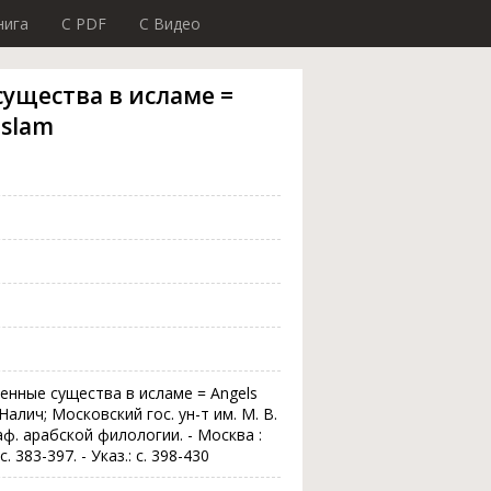
нига
C PDF
C Видео
существа в исламе =
islam
венные существа в исламе = Angels
. Налич; Московский гос. ун-т им. М. В.
ф. арабской филологии. - Москва :
 с. 383-397. - Указ.: с. 398-430