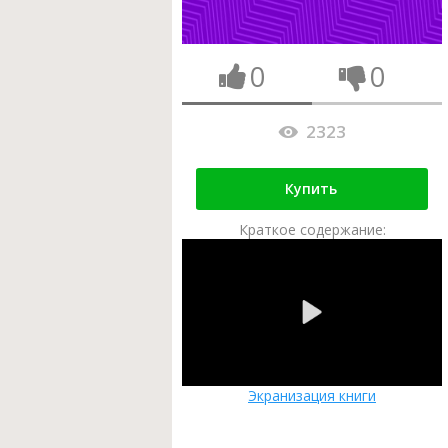
0
0
2323
Купить
Краткое содержание:
Экранизация книги