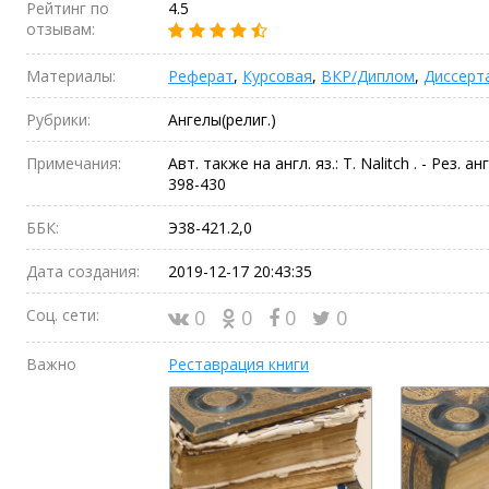
Рейтинг по
4.5
отзывам:
Материалы:
Реферат
,
Курсовая
,
ВКР/Диплом
,
Диссерт
Рубрики:
Ангелы(религ.)
Примечания:
Авт. также на англ. яз.: T. Nalitch . - Рез. англ
398-430
ББК:
Э38-421.2,0
Дата создания:
2019-12-17 20:43:35
Соц. сети:
0
0
0
0
Важно
Реставрация книги